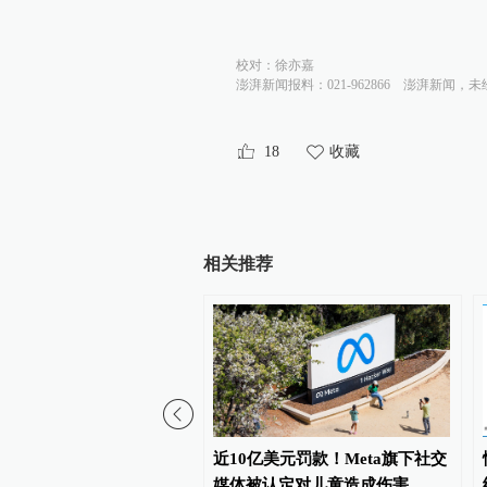
校对：
徐亦嘉
澎湃新闻报料：021-962866
澎湃新闻，未
18
收藏
相关推荐
国调研行｜加速科研成果
近10亿美元罚款！Meta旗下社交
如何让科学家、企业家更
媒体被认定对儿童造成伤害