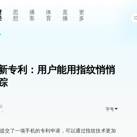
财
思
播
体
直
更
经
想
客
育
播
多
新专利：用户能用指纹悄悄
踪
道
字号
司
>
提交了一项手机的专利申请，可以通过指纹技术更加