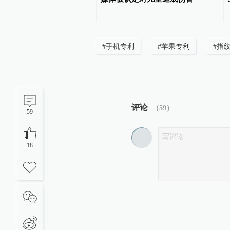
奔赴
#
手机专利
#
苹果专利
#
指
评论
（
59
）
59
18