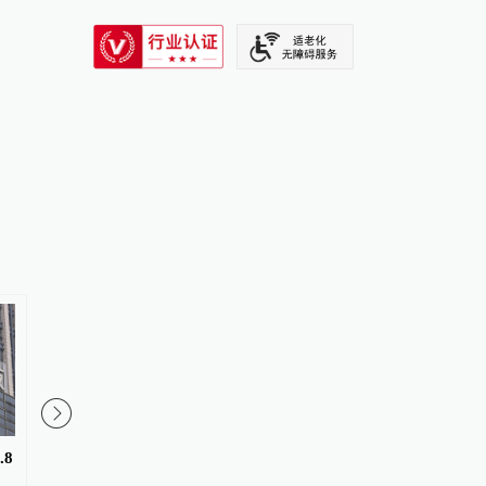
SIXTH TONE
8
第八代五粮液批价上行：整箱两
活力中国调研行｜加速
天涨近百元，终端价格同步走高
转化，如何让科学家、