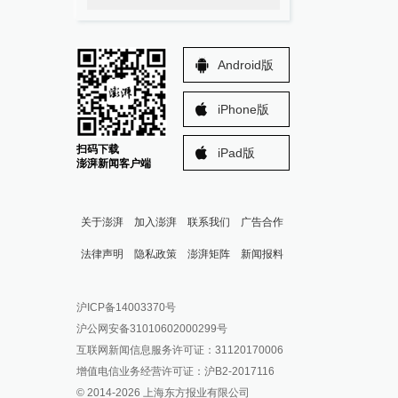
Android版
iPhone版
扫码下载
iPad版
澎湃新闻客户端
关于澎湃
加入澎湃
联系我们
广告合作
法律声明
隐私政策
澎湃矩阵
新闻报料
报料热线: 021-962866
澎湃新闻微博
沪ICP备14003370号
报料邮箱: news@thepaper.cn
澎湃新闻公众号
沪公网安备31010602000299号
澎湃新闻抖音号
互联网新闻信息服务许可证：31120170006
派生万物开放平台
增值电信业务经营许可证：沪B2-2017116
© 2014-
2026
上海东方报业有限公司
IP SHANGHAI