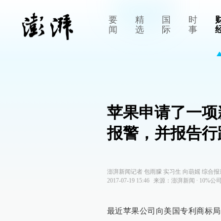
要
精
国
时
闻
选
际
事
苹果申请了一项
报警，并报告行
澎湃新闻记者 包雨朦 实习生 向葫媱 综合报
2017-07-19 15:46
来源：
澎湃新闻
∙
10%公
最近苹果公司向美国专利商标局