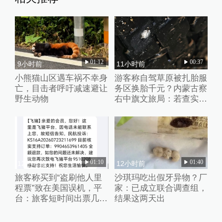
01:12
00:37
9小时前
11小时前
小熊猫山区遇车祸不幸身
游客称自驾草原被扎胎服
亡，目击者呼吁减速避让
务区换胎千元？内蒙古察
野生动物
右中旗文旅局：若查实人
为抛撒钉子将从重处理
01:10
01:40
12小时前
12小时前
旅客称买到“盗刷他人里
沙琪玛吃出假牙异物？厂
程票”致在美国误机，平
家：已成立联合调查组，
台：旅客短时间出票几十
结果这两天出
张且行程冲突，已清退涉
事供应票商