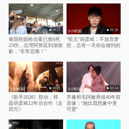
00:23
01:20
9小时前
3小时前
泰国校园枪击案已致6死
“歌王”胡彦斌：不放弃梦
23伤，总理阿努廷到场致
想，总有一天你会做到的
歉，“非常悲痛！”
01:23
01:14
3小时前
3小时前
《歌手2026》联动，韩
齐豫和毛阿敏再续40年前
磊胡彦斌12年后合作《走
音缘：“她比我想象中更
四方》
可爱”