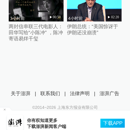
00:50
02:20
3小时前
4小时前
两封信串联三代电影人：
伊朗总统：“美国惊讶于
田华写给“小陈冲” ，陈冲
伊朗还没崩溃”
寄语易烊千玺
关于澎湃
|
联系我们
|
法律声明
|
澎湃广告
©2014~
2026
上海东方报业有限公司
沪ICP证：沪B2-20170116 | 沪ICP备14003370号
：
你有权知道更多
互联网新闻信息服务许可证：31120170006
下载APP
下载澎湃新闻客户端
沪公网安备 31010602000299号