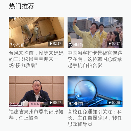
热门推荐
02:17
00:17
7小时前
7小时前
台风来临前，没等来妈妈
中国游客打卡景福宫偶遇
的三只松鼠宝宝迎来一
李在明，这位韩国总统拿
场“接力救助”
起手机自拍合影
00:47
00:36
8小时前
9小时前
福建省泉州市委书记张毅
高校任免通知引关注：科
恭，任上被查
长、主任自愿辞职，转任
思政辅导员