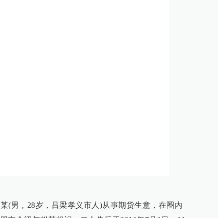
赵某(男，28岁，吕梁孝义市人)从事期货生意，在圈内