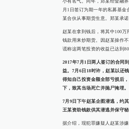
小有名气。同年，郑某经金融界朋
月1日签订为期一年的私募基金合
某合伙从事期货生意。郑某承诺
赵某在拿到钱后，将其中100
钱款用来炒期货。因赵某操作不
谎称这两笔投资的收益已达到80
2017年7月1日两人签订的合
益。7月6日18时许，赵某以
得知自己投资金额全部亏损后，
下，致其当场死亡并抛尸掩埋。
7月9日下午赵某企图潜逃，约
王某资助钱款供其潜逃并保守秘
据介绍，现犯罪嫌疑人赵某涉嫌