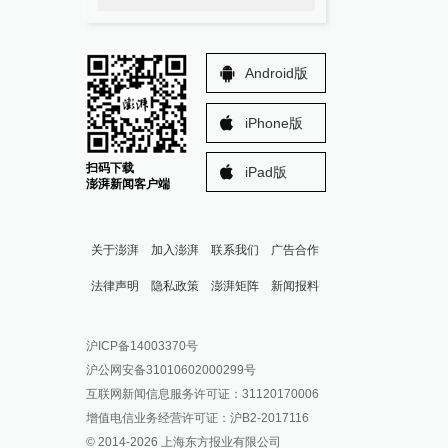
Android版
iPhone版
扫码下载
iPad版
澎湃新闻客户端
关于澎湃
加入澎湃
联系我们
广告合作
法律声明
隐私政策
澎湃矩阵
新闻报料
报料热线: 021-962866
澎湃新闻微博
沪ICP备14003370号
报料邮箱: news@thepaper.cn
澎湃新闻公众号
沪公网安备31010602000299号
澎湃新闻抖音号
互联网新闻信息服务许可证：31120170006
派生万物开放平台
增值电信业务经营许可证：沪B2-2017116
© 2014-
2026
上海东方报业有限公司
IP SHANGHAI