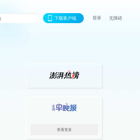
登录
下载客户端
无障碍
查看更多