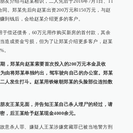
友介绍与赵某相识，二人先后于2016年7月1日、11
同。郑某先后向赵某出资200万元和150万元，与赵
赚到钱后，会给赵某介绍更多的客户。
万用于偿还债务，60万元用作购买新房的首付款，其余
当造成资金亏损，但为了让郑某介绍更多客户，赵某
%。
同到期，郑某向赵某索要首次投入的200万元本金及收
还钱为由将郑某单独约出，驾车驶向自己的办公室。郑某
二人发生打斗。赵某用铁锹朝郑某的头脸部位连拍数
其朋友王某见面，并告知王某自己杀人埋尸的经过，请
密，后王某给予赵某现金4000余元。
故意杀人罪、嫌疑人王某涉嫌窝藏罪已被当地警方刑