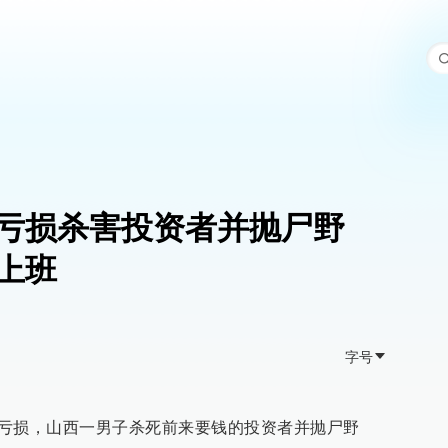
亏损杀害投资者并抛尸野
上班
字号
期货亏损，山西一男子杀死前来要钱的投资者并抛尸野