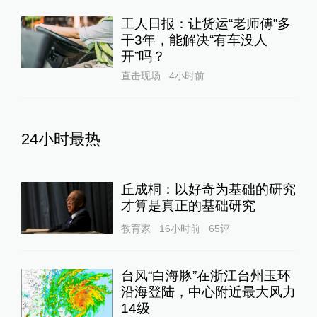
工人日报：让货运“老师傅”多
干3年，能解决“有车没人
开”吗？
直击现场
4小时前
24小时最热
丘成桐：以好奇为基础的研究
才算是真正的基础研究
教育家
16小时前
65
评
台风“白海豚”在浙江台州玉环
沿海登陆，中心附近最大风力
14级