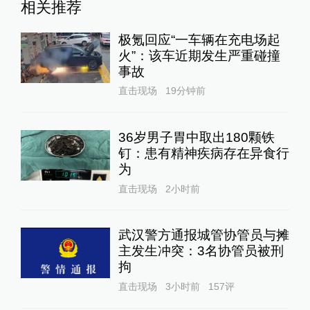
相关推荐
极氪回应“一车辆在充电场起
火”：该车近期发生严重碰撞
事故
直击现场
19分钟前
36岁男子胃中取出180颗铁
钉：患有精神疾病存在异食行
为
直击现场
2小时前
武汉警方通报城管协管员与摊
主发生冲突：3名协管员被刑
拘
直击现场
3小时前
157
评