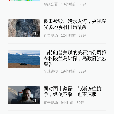
绿政公署
19小时前
59
评
良田被毁、污水入河，央视曝
光多地乡村排污乱象
1
直击现场
12小时前
37
评
与特朗普关联的美石油公司拟
在格陵兰岛钻探，岛政府强烈
警告
全球速报
19小时前
62
评
面对面丨蔡磊：与渐冻症抗
争，纵使不敌，也不屈服
1
直击现场
9小时前
50
评