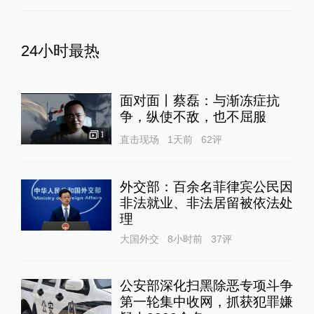
24小时最热
面对面丨蔡磊：与渐冻症抗
争，纵使不敌，也不屈服
1
直击现场
1天前
62
评
外交部：百余名菲律宾公民因
非法就业、非法居留被依法处
理
大国外交
8小时前
37
评
公安部深化扫黑除恶专项斗争
第一轮集中收网，抓获犯罪嫌