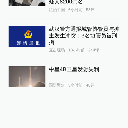
疑人8200余名
法治中国
6小时前
53
评
武汉警方通报城管协管员与摊
主发生冲突：3名协管员被刑
拘
直击现场
18小时前
244
评
中星4B卫星发射失利
国防聚焦
5小时前
40
评