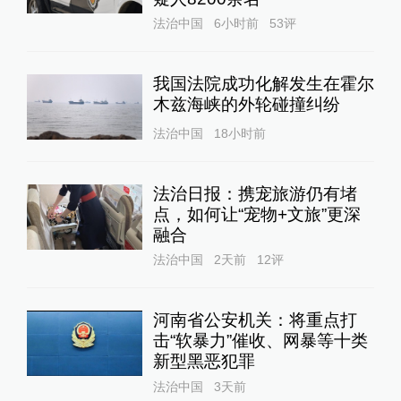
法治中国
6小时前
53
评
我国法院成功化解发生在霍尔
木兹海峡的外轮碰撞纠纷
法治中国
18小时前
法治日报：携宠旅游仍有堵
点，如何让“宠物+文旅”更深
融合
法治中国
2天前
12
评
河南省公安机关：将重点打
击“软暴力”催收、网暴等十类
新型黑恶犯罪
法治中国
3天前