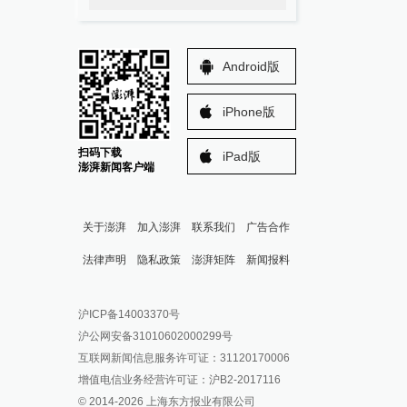
Android版
iPhone版
扫码下载
iPad版
澎湃新闻客户端
关于澎湃
加入澎湃
联系我们
广告合作
法律声明
隐私政策
澎湃矩阵
新闻报料
报料热线: 021-962866
澎湃新闻微博
沪ICP备14003370号
报料邮箱: news@thepaper.cn
澎湃新闻公众号
沪公网安备31010602000299号
澎湃新闻抖音号
互联网新闻信息服务许可证：31120170006
派生万物开放平台
增值电信业务经营许可证：沪B2-2017116
© 2014-
2026
上海东方报业有限公司
IP SHANGHAI