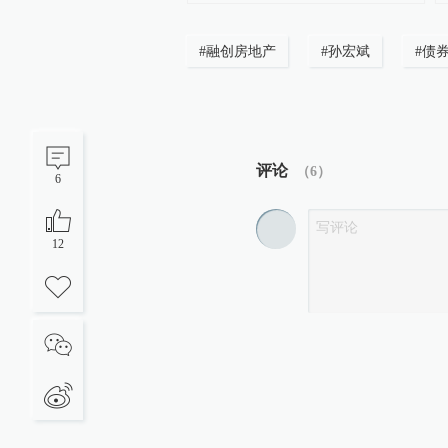
#
融创房地产
#
孙宏斌
#
债
评论
（
6
）
6
12