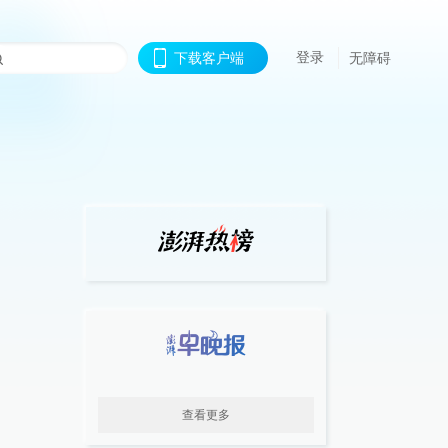
登录
下载客户端
无障碍
查看更多