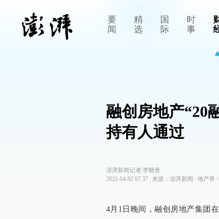
要
精
国
时
闻
选
际
事
融创房地产“20
持有人通过
澎湃新闻记者 李晓青
2022-04-02 07:37
来源：
澎湃新闻
∙
地产界
4月1日晚间，融创房地产集团在