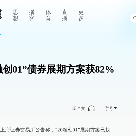
财
思
播
体
直
更
经
想
客
育
播
多
融创01”债券展期方案获82%
听全文
字号
>
上海证券交易所公告称，“20融创01”展期方案已获