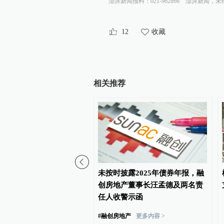
澎湃新闻报料：021-962866
澎湃新闻，未
12
收藏
相关推荐
非京籍家庭购房社保个税
未按时披露2025年债券年报，融
限下调为一年
创房地产董事长汪孟德及两名责
任人收警示函
#
融创房地产
更多内容 >