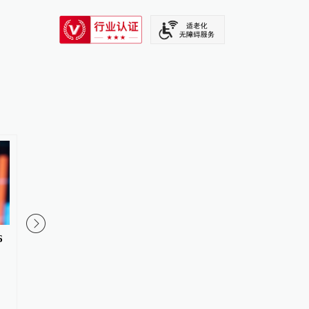
SIXTH TONE
6
“10连板”后爱丽家居股价剧烈震
北京：非京籍家庭购房
荡：收购标的估值半年多涨近五
缴纳年限下调为一年
成