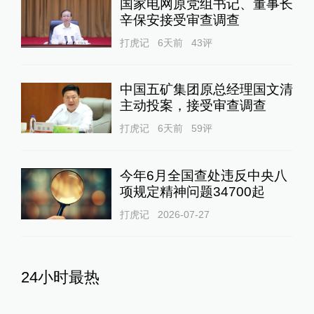
国家电网原党组书记、董事长
辛保安接受审查调查
打虎记
6天前
43
评
中国五矿集团原总经理国文清
主动投案，接受审查调查
打虎记
6天前
59
评
今年6月全国查处违反中央八
项规定精神问题34700起
打虎记
2026-07-27
24小时最热