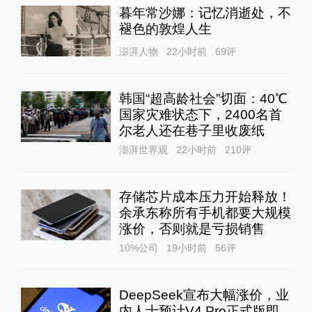
暮年常沙娜：记忆消逝处，不
褪色的敦煌人生
澎湃人物
22小时前
69
评
韩国“超高龄社会”切面：40℃
国家灾难状态下，2400名首
尔老人还在巷子里收废纸
澎湃世界观
22小时前
210
评
存储芯片成本压力开始释放！
余承东称所有手机都要大规模
涨价，否则就是亏损销售
10%公司
19小时前
56
评
DeepSeek宣布大幅涨价，业
内人士预计V4 Pro正式版即