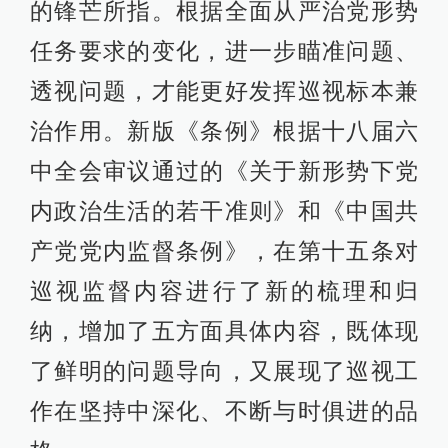
的锋芒所指。根据全面从严治党形势
任务要求的变化，进一步瞄准问题、
透视问题，才能更好发挥巡视标本兼
治作用。新版《条例》根据十八届六
中全会审议通过的《关于新形势下党
内政治生活的若干准则》和《中国共
产党党内监督条例》，在第十五条对
巡视监督内容进行了新的梳理和归
纳，增加了五方面具体内容，既体现
了鲜明的问题导向，又展现了巡视工
作在坚持中深化、不断与时俱进的品