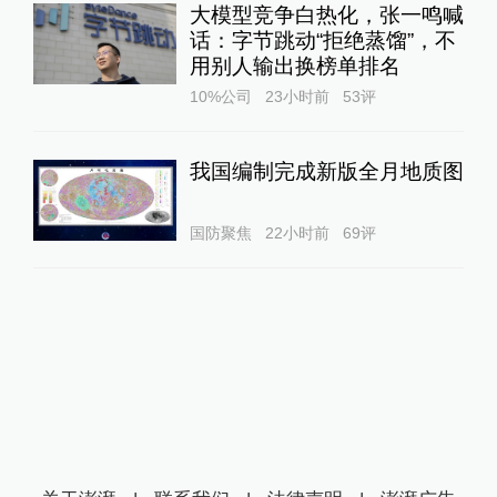
大模型竞争白热化，张一鸣喊
话：字节跳动“拒绝蒸馏”，不
用别人输出换榜单排名
10%公司
23小时前
53
评
我国编制完成新版全月地质图
国防聚焦
22小时前
69
评