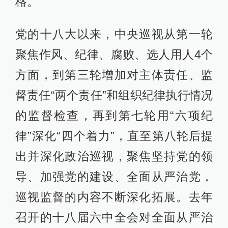
格。
党的十八大以来，中央巡视从第一轮
聚焦作风、纪律、腐败、选人用人4个
方面，到第三轮增加对主体责任、监
督责任“两个责任”和组织纪律执行情况
的监督检查，再到第七轮用“六项纪
律”深化“四个着力”，直至第八轮后提
出并深化政治巡视，聚焦坚持党的领
导、加强党的建设、全面从严治党，
巡视监督的内容不断深化拓展。去年
召开的十八届六中全会对全面从严治