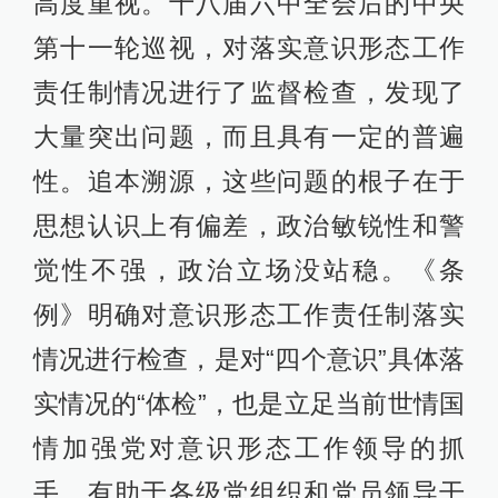
高度重视。十八届六中全会后的中央
第十一轮巡视，对落实意识形态工作
责任制情况进行了监督检查，发现了
大量突出问题，而且具有一定的普遍
性。追本溯源，这些问题的根子在于
思想认识上有偏差，政治敏锐性和警
觉性不强，政治立场没站稳。《条
例》明确对意识形态工作责任制落实
情况进行检查，是对“四个意识”具体落
实情况的“体检”，也是立足当前世情国
情加强党对意识形态工作领导的抓
手，有助于各级党组织和党员领导干