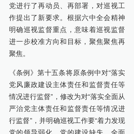
党进行了再动员、再部署，对巡视工
作提出了新要求。根据六中全会精神
明确巡视监督重点，意味着巡视监督
进一步校准方向和目标，聚焦聚焦再
聚焦。
《条例》第十五条将原条例中对“落实
党风廉政建设主体责任和监督责任等
情况进行监督”，修改为对“落实全面从
严治党主体责任和监督责任等情况进
行监督”，并明确巡视工作要“着力发现
党的领导弱化、党的建设缺失、全面