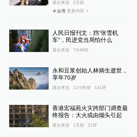
港台来信
2天前
更多内容
台湾
人民日报刊文：挡“张雪机
车”，民进党当局怕什么
港台来信
7分钟前
永和豆浆创始人林炳生逝世，
享年70岁
港台来信
12小时前
141
评
香港宏福苑火灾跨部门调查最
终报告：大火或由烟头引起
港台来信
1天前
21
评