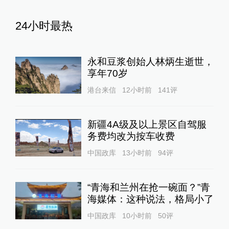
24小时最热
永和豆浆创始人林炳生逝世，
享年70岁
港台来信
12小时前
141
评
新疆4A级及以上景区自驾服
务费均改为按车收费
中国政库
13小时前
94
评
“青海和兰州在抢一碗面？”青
海媒体：这种说法，格局小了
中国政库
10小时前
50
评