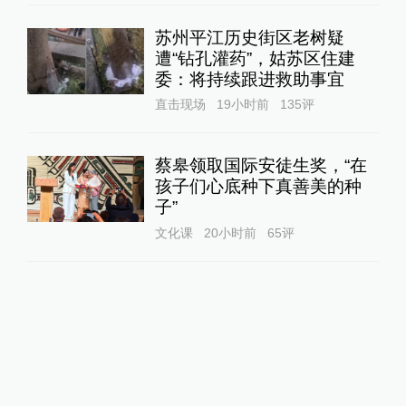
苏州平江历史街区老树疑
遭“钻孔灌药”，姑苏区住建
委：将持续跟进救助事宜
直击现场
19小时前
135
评
蔡皋领取国际安徒生奖，“在
孩子们心底种下真善美的种
子”
文化课
20小时前
65
评