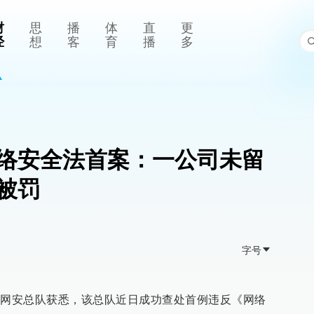
财
思
播
体
直
更
经
想
客
育
播
多
络安全法首案：一公司未留
被罚
字号
局网安总队获悉，该总队近日成功查处首例违反《网络