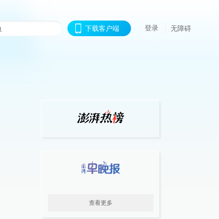
登录
下载客户端
无障碍
查看更多