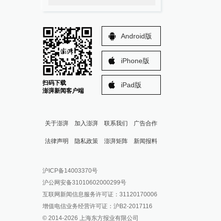
Android版
iPhone版
扫码下载
iPad版
澎湃新闻客户端
关于澎湃
加入澎湃
联系我们
广告合作
法律声明
隐私政策
澎湃矩阵
新闻报料
报料热线: 021-962866
澎湃新闻微博
沪ICP备14003370号
报料邮箱: news@thepaper.cn
澎湃新闻公众号
沪公网安备31010602000299号
澎湃新闻抖音号
互联网新闻信息服务许可证：31120170006
派生万物开放平台
增值电信业务经营许可证：沪B2-2017116
© 2014-
2026
上海东方报业有限公司
IP SHANGHAI