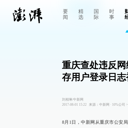
要
精
国
时
闻
选
际
事
重庆查处违反网
存用户登录日志
刘相琳/中新网
2017-08-01 15:22
来源：
中新网
∙
10%公司
>
8月1日，中新网从重庆市公安