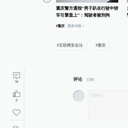
美元罚款！Meta旗下社交
重庆警方通报“男子趴在行驶中轿
认定对儿童造成伤害
车引擎盖上”：驾驶者被刑拘
#
重庆
更多内容 >
#
互联网安全法
#
重庆
评论
（
50
）
50
9