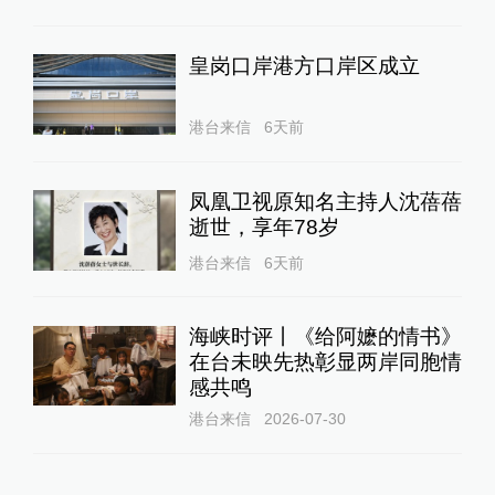
皇岗口岸港方口岸区成立
港台来信
6天前
凤凰卫视原知名主持人沈蓓蓓
逝世，享年78岁
港台来信
6天前
海峡时评丨《给阿嬷的情书》
在台未映先热彰显两岸同胞情
感共鸣
港台来信
2026-07-30