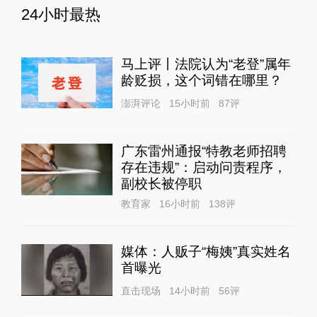
24小时最热
马上评丨法院认为“老登”属年
龄贬损，这个词错在哪里？
澎湃评论
15小时前
87
评
广东雷州通报“特教老师招聘
存在违规”：启动问责程序，
副校长被停职
教育家
16小时前
138
评
媒体：人贩子“梅姨”真实姓名
首曝光
直击现场
14小时前
56
评