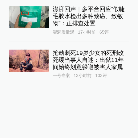
澎湃回声｜多平台回应“假睫
毛胶水检出多种致癌、致敏
物”：正排查处置
澎湃质量观
17小时前
65
评
抢劫刺死19岁少女的死刑改
死缓当事人自述：出狱11年
间始终刻意躲避被害人家属
一号专案
13小时前
103
评