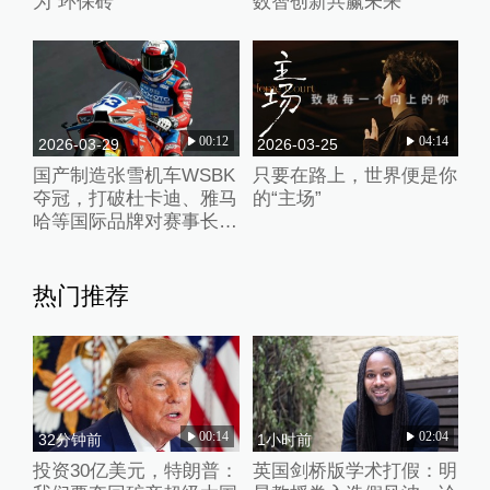
为“环保砖”
数智创新共赢未来
00:12
04:14
2026-03-29
2026-03-25
国产制造张雪机车WSBK
只要在路上，世界便是你
夺冠，打破杜卡迪、雅马
的“主场”
哈等国际品牌对赛事长期
垄断
热门推荐
00:14
02:04
32分钟前
1小时前
投资30亿美元，特朗普：
英国剑桥版学术打假：明