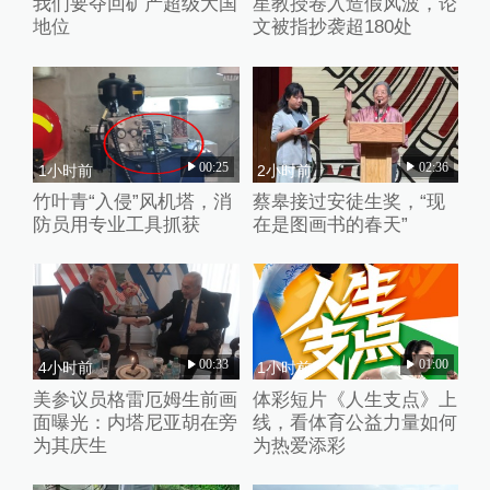
我们要夺回矿产超级大国
星教授卷入造假风波，论
地位
文被指抄袭超180处
00:25
02:36
1小时前
2小时前
竹叶青“入侵”风机塔，消
蔡皋接过安徒生奖，“现
防员用专业工具抓获
在是图画书的春天”
00:33
01:00
4小时前
1小时前
美参议员格雷厄姆生前画
体彩短片《人生支点》上
面曝光：内塔尼亚胡在旁
线，看体育公益力量如何
为其庆生
为热爱添彩