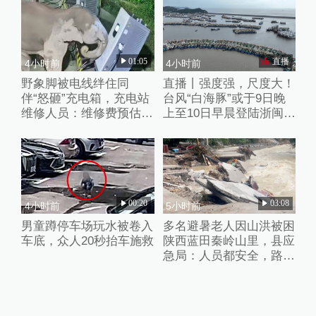
01:05
直播
4小时前
4小时前
野象脚被电线绊住同
直播丨强度强，尺度大！
伴“怒砸”充电箱，充电站
台风“白海豚”或于9日晚
维修人员：维修费预估2
上至10日早晨登陆浙闽沿
万元
海
00:20
03:08
4小时前
5小时前
男童蹲停车场玩水被卷入
多名避暑老人因山洪被困
车底，众人20秒抬车施救
陕西蓝田秦岭山里，县应
急局：人员都安全，路暂
时没通