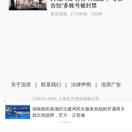
合拍”多账号被封禁
1
直击现场
17小时前
150
评
关于澎湃
|
联系我们
|
法律声明
|
澎湃广告
©2014~
2026
上海东方报业有限公司
沪ICP证：沪B2-20170116 | 沪ICP备14003370号
为
湖南衡阳蒸湘区住建局民生服务热线刚开通两天
互联网新闻信息服务许可证：31120170006
就出现故障，官方：正抢修
沪公网安备 31010602000299号