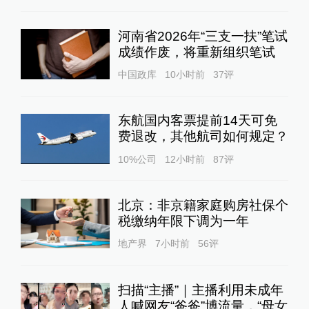
河南省2026年“三支一扶”笔试
成绩作废，将重新组织笔试
中国政库
10小时前
37
评
东航国内客票提前14天可免
费退改，其他航司如何规定？
10%公司
12小时前
87
评
北京：非京籍家庭购房社保个
税缴纳年限下调为一年
地产界
7小时前
56
评
扫描“主播”｜主播利用未成年
人喊网友“爸爸”博流量，“母女