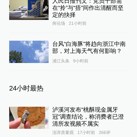
人民日报刊文：党员干部需
在“拎”与“捂”间作出清醒而坚
定的抉择
舆论场
21小时前
台风“白海豚”将趋向浙江中南
部，对上海天气有何影响？
浦江头条
9小时前
24小时最热
泸溪河发布“桃酥现金属牙
冠”调查结论，称消费者已澄
清所发视频不属实
澎湃质量观
17小时前
266
评