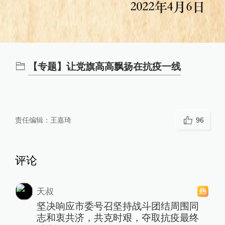
【专题】让党旗高高飘扬在抗疫一线
责任编辑：
王嘉琦
96
评论
天叔
坚决响应市委号召坚持战斗团结周围同
志和衷共济，共克时艰，夺取抗疫最终