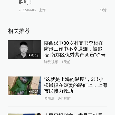
胜利！
2022-04-06
∙ 上海
33赞
相关推荐
陕西汉中30岁村支书李杨在
防汛工作中不幸遇难，被追
授“南郑区优秀共产党员”称号
00:12
锋线视频
1天前
“这就是上海的温度”，3只小
松鼠掉在滚烫的路面上，上海
市民接力救助
00:27
暖闻湃
8小时前