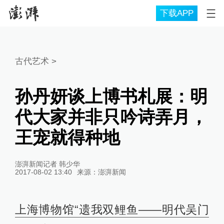
下载APP
古代艺术
>
孙丹妍谈上博书札展：明
代大家并非只吟诗弄月，
王宠就得种地
澎湃新闻记者 韩少华
2017-08-02 13:40
来源：
澎湃新闻
上海博物馆“遗我双鲤鱼——明代吴门