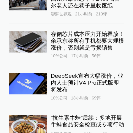
尔老人还在巷子里收废纸
澎湃世界观
21小时前
210
评
存储芯片成本压力开始释放！
余承东称所有手机都要大规模
涨价，否则就是亏损销售
10%公司
17小时前
56
评
DeepSeek宣布大幅涨价，业
内人士预计V4 Pro正式版即
将发布
10%公司
18小时前
69
评
“抗生素牛蛙”后续：多地开展
牛蛙食品安全检查或专项行动