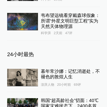
韦布望远镜看穿戴森球假象：
所谓“外星文明巨型工程”实为
天然天体物理源
科学湃
2天前
47
评
24小时最热
暮年常沙娜：记忆消逝处，不
褪色的敦煌人生
澎湃人物
20小时前
69
评
韩国“超高龄社会”切面：40℃
国家灾难状态下，2400名首