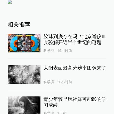
相关推荐
胶球到底存在吗？北京谱仪Ⅲ
实验解开近半个世纪的谜题
科学湃
19小时前
太阳表面最高分辨率图像来了
科学湃
20小时前
青少年较早玩社媒可能影响学
习成绩
科学湃
1天前