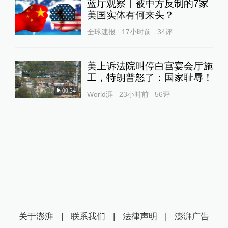
蓝厅观察丨被中方反制的7家
美国实体有何来头？
全球速报
17小时前
34
评
美上诉法院叫停白宫宴会厅施
工，特朗普怒了：国家耻辱！
00:34
World湃
23小时前
56
评
关于澎湃
|
联系我们
|
法律声明
|
澎湃广告