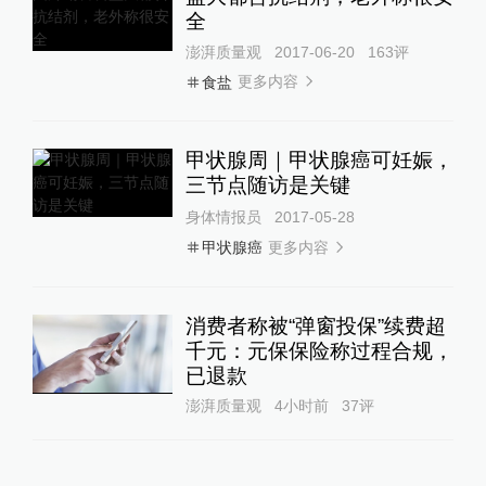
全
澎湃质量观
2017-06-20
163
评
更多内容
食盐
甲状腺周｜甲状腺癌可妊娠，
三节点随访是关键
身体情报员
2017-05-28
更多内容
甲状腺癌
消费者称被“弹窗投保”续费超
千元：元保保险称过程合规，
已退款
澎湃质量观
4小时前
37
评