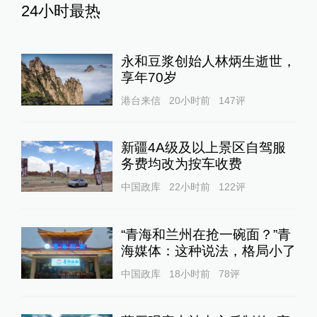
24小时最热
永和豆浆创始人林炳生逝世，
享年70岁
港台来信
20小时前
147
评
新疆4A级及以上景区自驾服
务费均改为按车收费
中国政库
22小时前
122
评
“青海和兰州在抢一碗面？”青
海媒体：这种说法，格局小了
中国政库
18小时前
78
评