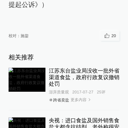
提起公诉》）
校对：
施鋆
20
相关推荐
江苏东台盐业局没收一批外省
渠道食盐，政府行政复议撤销
处罚
澎湃质量观
2017-07-27
25
评
更多内容
跨省卖盐
央视：进口食盐及国外销售食
盐大都含抗结剂，老外称很安