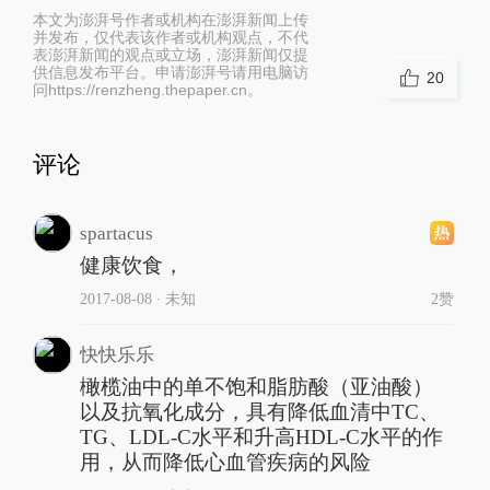
本文为澎湃号作者或机构在澎湃新闻上传
并发布，仅代表该作者或机构观点，不代
表澎湃新闻的观点或立场，澎湃新闻仅提
供信息发布平台。申请澎湃号请用电脑访
20
问https://renzheng.thepaper.cn。
评论
spartacus
健康饮食，
2017-08-08
∙ 未知
2赞
快快乐乐
橄榄油中的单不饱和脂肪酸（亚油酸）
以及抗氧化成分，具有降低血清中TC、
TG、LDL-C水平和升高HDL-C水平的作
用，从而降低心血管疾病的风险