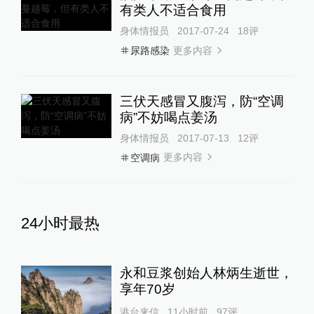
有类人不适合食用
身体情报员
2017-07-24
18
评
更多内容
尿路感染
三伏天感冒又腹泻，防“空调
病”不妨喝点姜汤
身体情报员
2017-07-13
12
评
更多内容
空调病
24小时最热
永和豆浆创始人林炳生逝世，
享年70岁
港台来信
11小时前
97
评