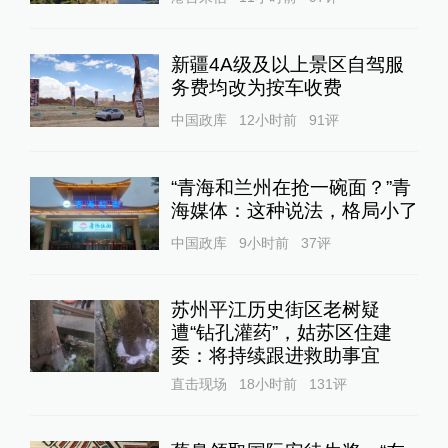
新疆4A级及以上景区自驾服
务费均改为按车收费
中国政库
12小时前
91
评
“青海和兰州在抢一碗面？”青
海媒体：这种说法，格局小了
中国政库
9小时前
37
评
苏州平江历史街区老树疑
遭“钻孔灌药”，姑苏区住建
委：将持续跟进救助事宜
直击现场
18小时前
131
评