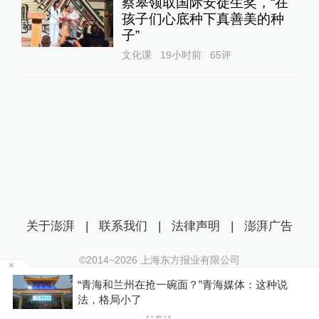
蔡皋领取国际安徒生奖，“在
孩子们心底种下真善美的种
子”
文化课
19小时前
65
评
关于澎湃
|
联系我们
|
法律声明
|
澎湃广告
©2014~
2026
上海东方报业有限公司
沪ICP证：沪B2-20170116 | 沪ICP备14003370号
六
“青海和兰州在抢一碗面？”青海媒体：这种说
互联网新闻信息服务许可证：31120170006
法，格局小了
沪公网安备 31010602000299号