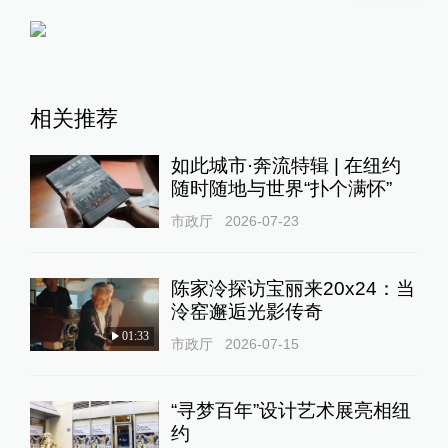
相关推荐
如此城市·奔流特辑 | 在纽约
随时随地与世界“扑个满怀”
市政厅
2026-07-23
陈家泠探访宝丽来20x24：当
泠窑邂逅光影传奇
01:33
市政厅
2026-07-15
“寻梦百年”设计艺术展亮相纽
约