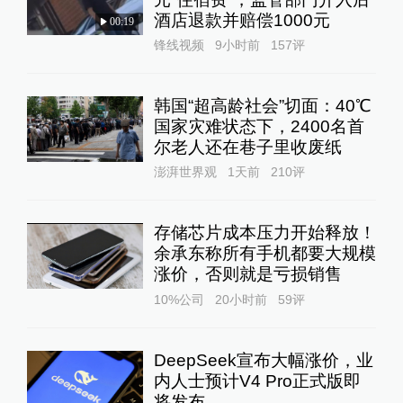
酒店退款并赔偿1000元
00:19
锋线视频
9小时前
157
评
韩国“超高龄社会”切面：40℃
国家灾难状态下，2400名首
尔老人还在巷子里收废纸
澎湃世界观
1天前
210
评
存储芯片成本压力开始释放！
余承东称所有手机都要大规模
涨价，否则就是亏损销售
10%公司
20小时前
59
评
DeepSeek宣布大幅涨价，业
内人士预计V4 Pro正式版即
将发布