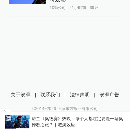
10%公司
21小时前
69
评
关于澎湃
|
联系我们
|
法律声明
|
澎湃广告
©2014~
2026
上海东方报业有限公司
沪ICP证：沪B2-20170116 | 沪ICP备14003370号
诺兰《奥德赛》热映：每个人都注定要走一场奥
互联网新闻信息服务许可证：31120170006
德赛之旅？｜涟漪效应