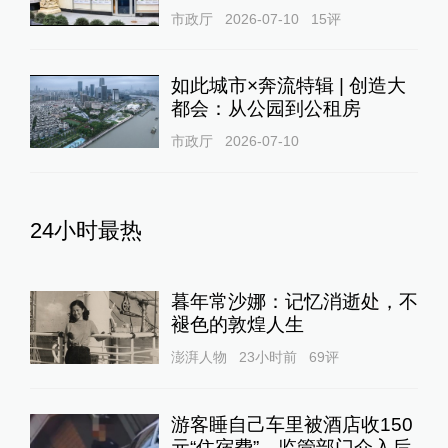
市政厅
2026-07-10
15
评
如此城市×奔流特辑 | 创造大
都会：从公园到公租房
市政厅
2026-07-10
24小时最热
暮年常沙娜：记忆消逝处，不
褪色的敦煌人生
澎湃人物
23小时前
69
评
游客睡自己车里被酒店收150
元“住宿费”，监管部门介入后