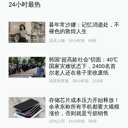
24小时最热
暮年常沙娜：记忆消逝处，不
褪色的敦煌人生
澎湃人物
18小时前
69
评
韩国“超高龄社会”切面：40℃
国家灾难状态下，2400名首
尔老人还在巷子里收废纸
澎湃世界观
18小时前
210
评
存储芯片成本压力开始释放！
余承东称所有手机都要大规模
涨价，否则就是亏损销售
10%公司
14小时前
56
评