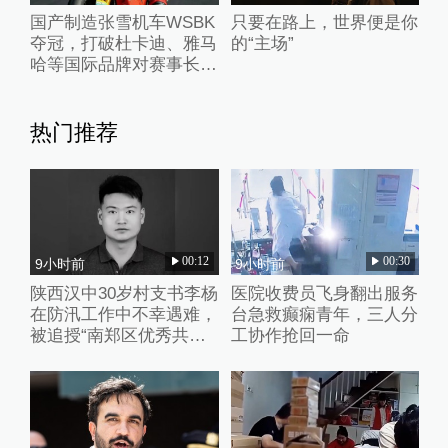
国产制造张雪机车WSBK
只要在路上，世界便是你
夺冠，打破杜卡迪、雅马
的“主场”
哈等国际品牌对赛事长期
垄断
热门推荐
00:12
00:30
9小时前
9小时前
陕西汉中30岁村支书李杨
医院收费员飞身翻出服务
在防汛工作中不幸遇难，
台急救癫痫青年，三人分
被追授“南郑区优秀共产
工协作抢回一命
党员”称号