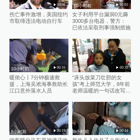
00:36
02:01
10小时前
10小时前
伤亡事件激增，美国纽约
女子利用平台漏洞0元薅
市取缔违法电动自行车
3000多台电器，警方：
已依法采取刑事强制措施
00:16
00:35
10小时前
7小时前
暖侬心丨7分钟极速救
“床头放菜刀壮胆的女
援，上海吴淞海事救助长
孩”考上师范大学，8年前
江口意外落水人员
老师温暖的一句话改写了
她的人生
00:19
00:44
8小时前
8小时前