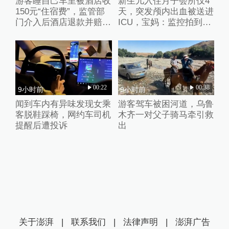
游客睡自己车里被酒店收
新生儿入住月子会所仅4
150元“住宿费”，监管部
天，突发颅内出血被送进
门介入后酒店退款并赔偿
ICU，宝妈：监控拍到护
1000元
理人员扇婴儿耳光
00:22
00:38
9小时前
9小时前
闻到车内有异味发现女乘
游客驾车被困河道，乌鲁
客脱鞋踩椅，网约车司机
木齐一对父子骑马牵引救
提醒后遭投诉
出
关于澎湃
|
联系我们
|
法律声明
|
澎湃广告