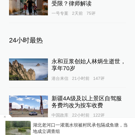
受限？律师解读
一号专案
2天前
75
评
24小时最热
永和豆浆创始人林炳生逝世，
享年70岁
港台来信
21小时前
147
评
新疆4A级及以上景区自驾服
务费均改为按车收费
中国政库
22小时前
122
评
雨
湖北老河口一灌溉水坝被村民承包隔成鱼塘，当
地成立调查组