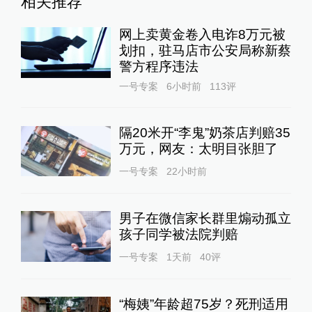
相关推荐
网上卖黄金卷入电诈8万元被
划扣，驻马店市公安局称新蔡
警方程序违法
一号专案
6小时前
113
评
隔20米开“李鬼”奶茶店判赔35
万元，网友：太明目张胆了
一号专案
22小时前
男子在微信家长群里煽动孤立
孩子同学被法院判赔
一号专案
1天前
40
评
“梅姨”年龄超75岁？死刑适用