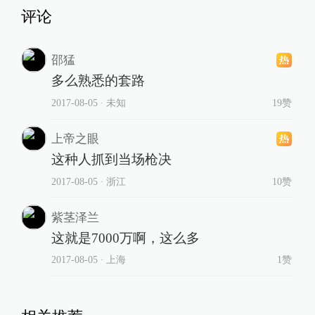
评论
邵猛
多么熟悉的套路
2017-08-05
∙ 未知
19赞
上帝之眼
这种人抓到当场枪决
2017-08-05
∙ 浙江
10赞
紫茎泽兰
这就是7000万啊，这么多
2017-08-05
∙ 上海
1赞