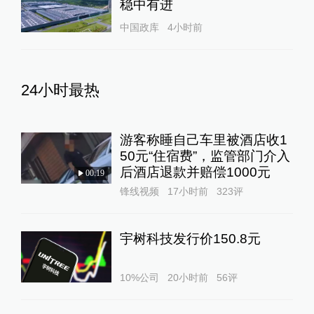
稳中有进
中国政库
4小时前
24小时最热
游客称睡自己车里被酒店收1
50元“住宿费”，监管部门介入
后酒店退款并赔偿1000元
00:19
锋线视频
17小时前
323
评
宇树科技发行价150.8元
10%公司
20小时前
56
评