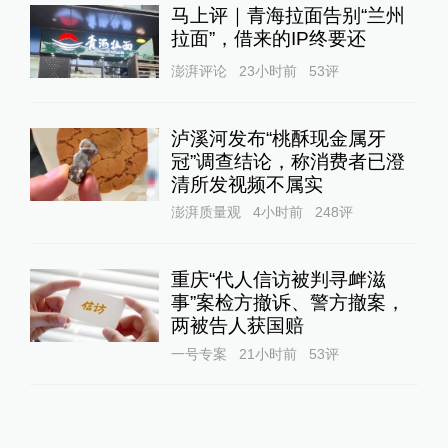
马上评｜青海拉面告别“兰州
拉面”，借来的IP终要还
澎湃评论
23小时前
53
评
泸溪河发布“桃酥现金属牙
冠”调查结论，称消费者已澄
清所发视频不属实
澎湃质量观
4小时前
248
评
重庆“代人信访被判寻衅滋
事”案检方撤诉、警方撤案，
两被告人获国赔
一号专案
21小时前
53
评