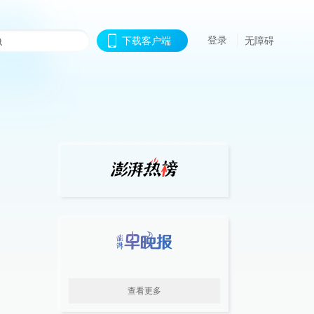
登录
下载客户端
无障碍
查看更多