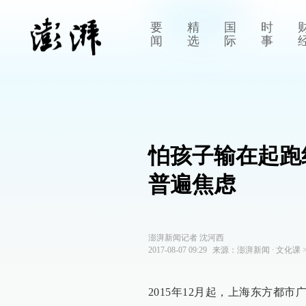
要
精
国
时
闻
选
际
事
怕孩子输在起跑
普遍焦虑
澎湃新闻记者 沈河西
2017-08-07 09:29
来源：
澎湃新闻
∙
文化课
2015年12月起，上海东方都