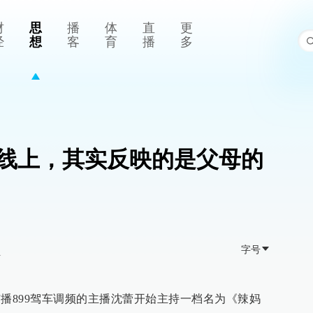
财
思
播
体
直
更
经
想
客
育
播
多
线上，其实反映的是父母的
字号
>
市广播899驾车调频的主播沈蕾开始主持一档名为《辣妈