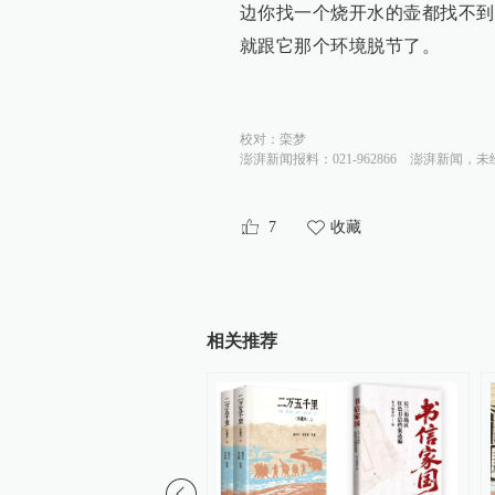
边你找一个烧开水的壶都找不到
就跟它那个环境脱节了。
校对：
栾梦
澎湃新闻报料：021-962866
澎湃新闻，未
7
收藏
相关推荐