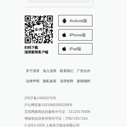
Android版
iPhone版
扫码下载
iPad版
澎湃新闻客户端
关于澎湃
加入澎湃
联系我们
广告合作
法律声明
隐私政策
澎湃矩阵
新闻报料
报料热线: 021-962866
澎湃新闻微博
沪ICP备14003370号
报料邮箱: news@thepaper.cn
澎湃新闻公众号
沪公网安备31010602000299号
澎湃新闻抖音号
互联网新闻信息服务许可证：31120170006
派生万物开放平台
增值电信业务经营许可证：沪B2-2017116
© 2014-
2026
上海东方报业有限公司
IP SHANGHAI