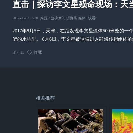
直击｜探访李文星殒命现场：天
2017-08-07 16:36
来源：
澎湃新闻·澎湃号·媒体
∙
快看
>
2017年8月5日，天津，在距发现李文星遗体500米处
僻的水坑里。 8月6日，李文星被诱骗进入静海传销组织的
11
收藏
相关推荐