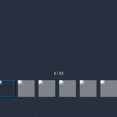
1
/
13