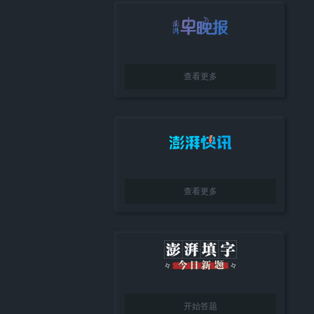
位太低、河水太烫，“核电关停
月均“变卦”8次，特朗普循环上
”席卷欧洲多国
演美伊博弈“狼来了”
查看更多
查看更多
开始答题