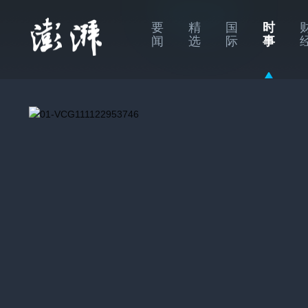
要
精
国
时
闻
选
际
事