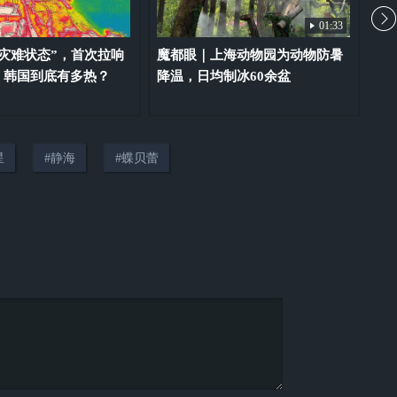
01:33
灾难状态”，首次拉响
魔都眼｜上海动物园为动物防暑
水
：韩国到底有多热？
降温，日均制冰60余盆
潮
星
#
静海
#
蝶贝蕾