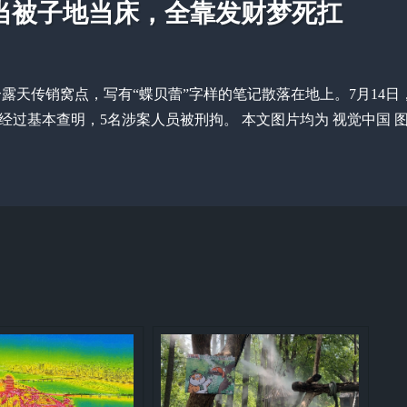
当被子地当床，全靠发财梦死扛
的一个露天传销窝点，写有“蝶贝蕾”字样的笔记散落在地上。7月1
经过基本查明，5名涉案人员被刑拘。 本文图片均为 视觉中国 