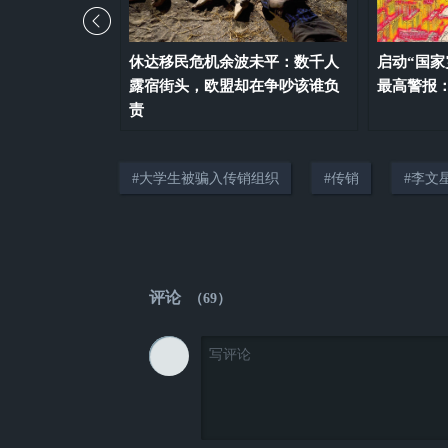
，特朗普循环上
休达移民危机余波未平：数千人
启动“国家
了”
露宿街头，欧盟却在争吵该谁负
最高警报
责
#
大学生被骗入传销组织
#
传销
#
李文
评论
（
69
）