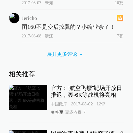
2017-08-07
∙ 未知
10赞
Jericho
图160不是变后掠翼的？小编业余了！
2017-08-08
∙ 浙江
7赞
展开更多评论
相关推荐
官方：“航空飞镖”靶场开放日
推迟，轰-6K等战机将亮相
中国政库
2017-08-02
12
评
更多内容
空军