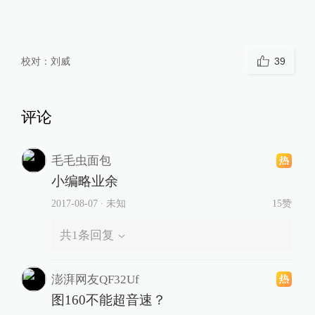
校对：
刘威
39
评论
毛毛虫面包
小编略业余
2017-08-07
∙ 未知
15赞
共
1
条回复
澎湃网友QF32Uf
图160不能超音速？