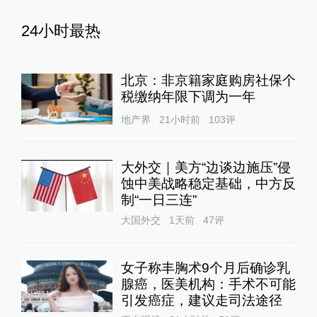
24小时最热
北京：非京籍家庭购房社保个
税缴纳年限下调为一年
地产界
21小时前
103
评
大外交｜美方“边谈边施压”侵
蚀中美战略稳定基础，中方反
制“一日三连”
大国外交
1天前
47
评
女子称丰胸术9个月后确诊乳
腺癌，医美机构：手术不可能
引发癌症，建议走司法途径