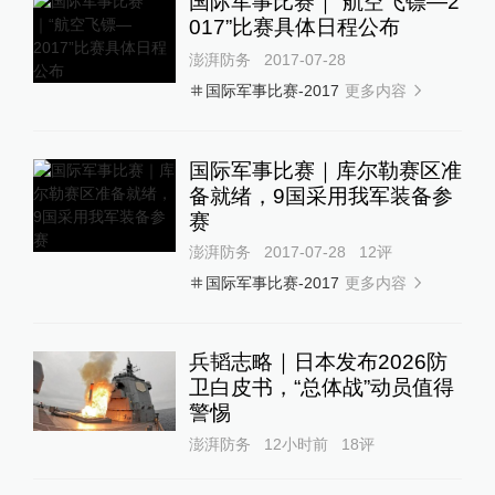
国际军事比赛｜“航空飞镖—2
017”比赛具体日程公布
澎湃防务
2017-07-28
更多内容
国际军事比赛-2017
国际军事比赛｜库尔勒赛区准
备就绪，9国采用我军装备参
赛
澎湃防务
2017-07-28
12
评
更多内容
国际军事比赛-2017
兵韬志略｜日本发布2026防
卫白皮书，“总体战”动员值得
警惕
澎湃防务
12小时前
18
评