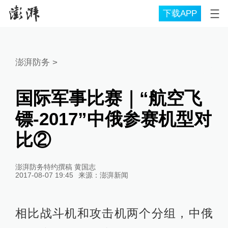
下载APP
澎湃防务
>
国际军事比赛｜“航空飞
镖-2017”中俄参赛机型对
比②
澎湃防务特约撰稿 黄国志
2017-08-07 19:45
来源：
澎湃新闻
相比战斗机和攻击机两个分组，中俄