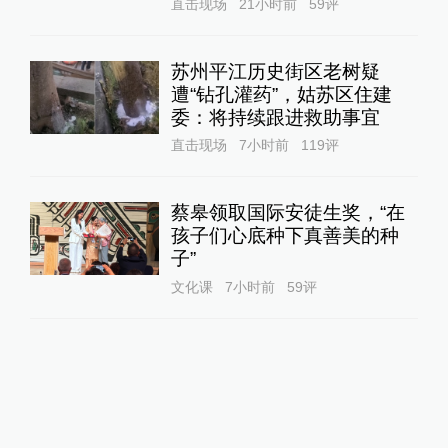
直击现场
21小时前
59
评
苏州平江历史街区老树疑
遭“钻孔灌药”，姑苏区住建
委：将持续跟进救助事宜
直击现场
7小时前
119
评
蔡皋领取国际安徒生奖，“在
孩子们心底种下真善美的种
子”
文化课
7小时前
59
评