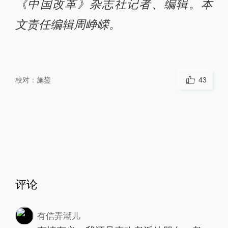
《中国改革》杂志社记者、编辑。本
文责任编辑周峥嵘。
校对：
施鋆
43
评论
有信弄潮儿
有情有义，我还是喜欢老派的朋友、老
派的生活
2020-08-15
∙ 浙江