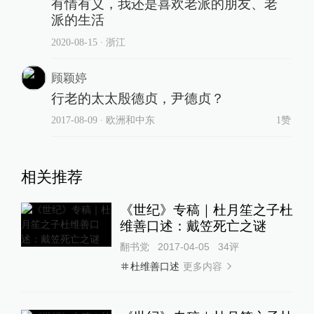
顾颖婷
行老的太太殷德贞，尹德贞？
2017-08-09
∙ 欧洲和中东
1赞
相关推荐
《世纪》专稿｜杜月笙之子杜
维善口述：戴笠死亡之谜
翻书党
2017-04-05
34
评
更多内容
杜维善口述
《世纪》专稿｜杜月笙之子杜
维善：曾为两岸秘传书信
翻书党
2017-03-23
15
评