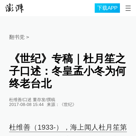
下载APP
翻书党
>
《世纪》专稿｜杜月笙之
子口述：冬皇孟小冬为何
终老台北
杜维善/口述 董存发/撰稿
2017-08-08 15:44
来源：
《世纪》
杜维善（1933-），海上闻人杜月笙第