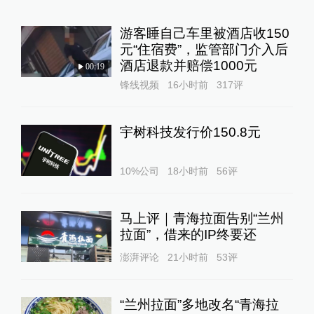
元“住宿费”，监管部门介入后
酒店退款并赔偿1000元
00:19
锋线视频
16小时前
317
评
宇树科技发行价150.8元
10%公司
18小时前
56
评
马上评｜青海拉面告别“兰州
拉面”，借来的IP终要还
澎湃评论
21小时前
53
评
“兰州拉面”多地改名“青海拉
面”？青海省拉面产业行业协
会：青海人开的店自愿报名，
01:16
不用交钱