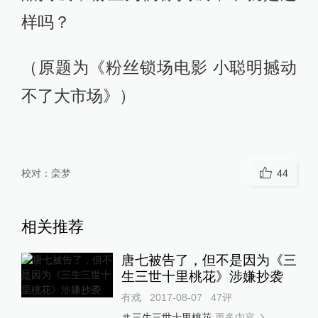
样吗？
（原题为《粉丝锁场电影 小聪明撼动
不了大市场》）
校对：
栾梦
44
相关推荐
唐七被告了，但不是因为《三
生三世十里桃花》涉嫌抄袭
有戏
2017-08-07
47
评
更多内容
三生三世十里桃花