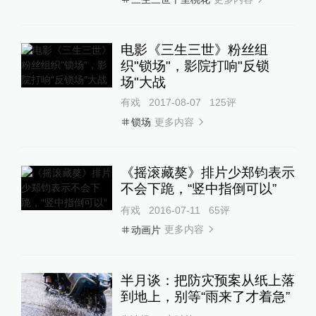
电影《三生三世》粉丝组
织"锁场"，影院打响"反锁
场"大战
有戏
2017-08-07
125
评
更多内容
锁场
《摇滚藏獒》排片少郑钧表示
不会下跪，“竖中指倒可以”
有戏
2016-07-11
65
评
更多内容
动画片
半月谈：把防灾预案从纸上落
到地上，别等“雨来了才着急”