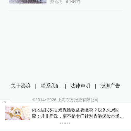
舆论场
8小时前
关于澎湃
|
联系我们
|
法律声明
|
澎湃广告
©2014~
2026
上海东方报业有限公司
沪ICP证：沪B2-20170116 | 沪ICP备14003370号
新
内地居民买香港保险收益要缴税？税务总局回
互联网新闻信息服务许可证：31120170006
应：并非新政，更不是专门针对香港保险市场，
无需过度解读
沪公网安备 31010602000299号