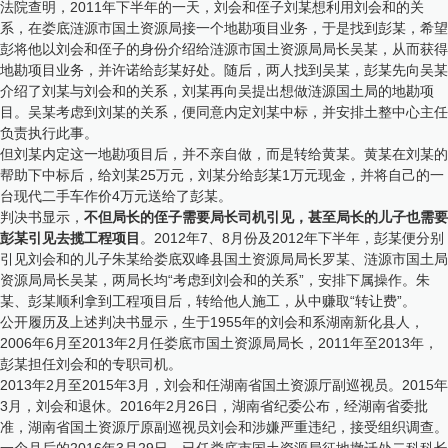
法院查明，2011年下半年的一天，刘会和侄子刘某想利用刘会和的关
系，在娄底涟源市国土资源局接一个地勘项目业务，于是找到彭某，希望
彭将他以刘会和侄子的身份介绍给涟源市国土资源局局长吴某，从而获得
地勘项目业务，并许诺给彭某好处。随后，两人找到吴某，彭某先向吴某
介绍了刘某与刘会和的关系，刘某再向吴提出想做涟源国土局的地勘项
目。吴某考虑到刘某的关系，便同意内定刘某中标，并安排土整中心主任
负责执行此事。
但刘某内定这一地勘项目后，并不亲自做，而是转给黄某。黄某在刘某的
帮助下中标后，给刘某25万元，刘某分给彭某1万元现金，并将自己的一
台现代二手车作价4万元送给了彭某。
判决书显示，
不但局长的侄子需要局长司机引见，甚至局长的儿子也需要
彭某引见去揽工程项目
。2012年7、8月份及2012年下半年，彭某便分别
引见刘会和的儿子朱某给娄底双峰县国土资源局局长罗某、涟源市国土局
资源局局长吴某，两局长均“考虑到刘会和的关系”，安排下属操作。朱
某、彭某顺利拿到工程项目后，转给他人施工，从中赚取“转让费”。
公开履历及上述判决书显示，生于1955年的刘会和系湖南新化县人，
2006年6月至2013年2月任娄底市国土资源局局长，2011年至2013年，
彭某担任刘会和的专职司机。
2013年2月至2015年3月，刘会和任湖南省国土资源厅副巡视员。2015年
3月，刘会和退休。2016年2月26日，湖南省纪委公布，经湖南省委批
准，湖南省国土资源厅原副巡视员刘会和涉嫌严重违纪，接受组织调查。
一个月后的2016年3月29日，已任娄底市国土资源局征地撤迁处二科科长