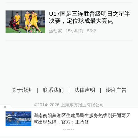
U17国足三连胜晋级明日之星半
决赛，定位球成最大亮点
运动家
15小时前
56
评
关于澎湃
|
联系我们
|
法律声明
|
澎湃广告
©2014~
2026
上海东方报业有限公司
沪ICP证：沪B2-20170116 | 沪ICP备14003370号
为
湖南衡阳蒸湘区住建局民生服务热线刚开通两天
互联网新闻信息服务许可证：31120170006
就出现故障，官方：正抢修
沪公网安备 31010602000299号