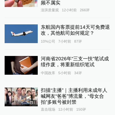
频不属实
澎湃质量观
12小时前
266
评
东航国内客票提前14天可免费退
改，其他航司如何规定？
10%公司
7小时前
87
评
河南省2026年“三支一扶”笔试成
绩作废，将重新组织笔试
中国政库
5小时前
34
评
扫描“主播”｜主播利用未成年人
喊网友“爸爸”博流量，“母女合
拍”多账号被封禁
1
直击现场
12小时前
150
评