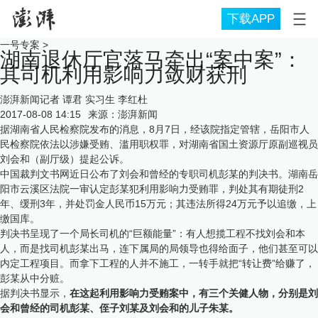
下载APP
一号专案
>
湖南退休厅官落马牵出“案中案”：
其司机利用影响力敛财获刑
澎湃新闻记者 谭君 实习生 李红杜
2017-08-08 14:15
来源：
澎湃新闻
据湖南省人民检察院发布的消息，8月7日，经该院指定管辖，岳阳市人
民检察院依法以涉嫌受贿、滥用职权罪，对湖南省国土资源厅原副巡视员
刘会和（副厅级）提起公诉。
中国裁判文书网近日公布了刘会和曾经的专职司机彭某的判决书。湖南岳
阳市云溪区法院一审认定彭某犯利用影响力受贿罪，判处其有期徒刑2
年、缓刑3年，并处罚金人民币15万元；其违法所得24万元予以追缴，上
缴国库。
判决书呈现了一个局长司机的“巨额能量”：有人想揽工程不找刘会和本
人，而是找司机彭某出马，连下属局的局领导也得给面子，他们甚至可以
内定工程项目。而拿下工程的人并不施工，一转手就把“转让费”给赚了，
彭某从中分赃。
据判决书显示，
在这起利用影响力受贿案中，有三个关健人物，分别是刘
会和曾经的司机彭某、侄子刘某及刘会和的儿子朱某。