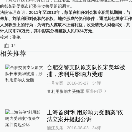
的彭某到娄底市纪委主动接受组织调查。
法院审理查明：
2011年至2013年，彭某在担任刘会和专职司机期间，与
朱某、刘某利用刘会和的职权、地位形成的便利条件，通过其他国家工作
人员职务上的行为，为请托人谋取不正当利益，收受请托人财物4次，共
计人民币70万元，其中彭某分得赃款人民币24万元
。
校对：
张艳
14
相关推荐
合肥交警支队原支队长宋美华被
捕，涉利用影响力受贿
一号专案
2016-09-27
34
评
更多内容
利用影响力受贿罪
上海首例“利用影响力受贿案”依
法立案并提起公诉
浦江头条
2016-08-03
34
评