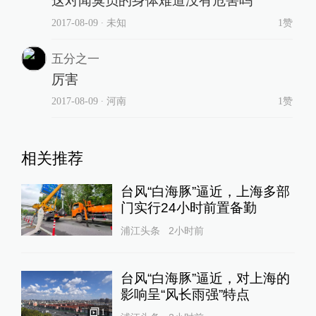
这对闻臭员的身体难道没有危害吗
2017-08-09
∙ 未知
1赞
五分之一
厉害
2017-08-09
∙ 河南
1赞
相关推荐
台风“白海豚”逼近，上海多部
门实行24小时前置备勤
浦江头条
2小时前
台风“白海豚”逼近，对上海的
影响呈“风长雨强”特点
1