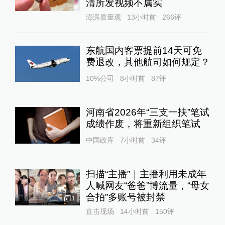
清所发视频不属实
澎湃质量观
13小时前
266
评
东航国内客票提前14天可免
费退改，其他航司如何规定？
10%公司
8小时前
87
评
河南省2026年“三支一扶”笔试
成绩作废，将重新组织笔试
中国政库
7小时前
34
评
扫描“主播”｜主播利用未成年
人喊网友“爸爸”博流量，“母女
合拍”多账号被封禁
1
直击现场
14小时前
150
评