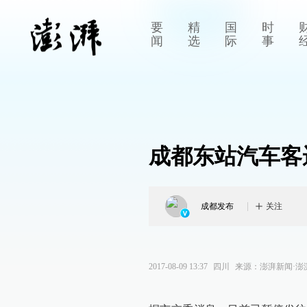
要
精
国
时
闻
选
际
事
成都东站汽车客
成都发布
关注
2017-08-09 13:37
四川
来源：
澎湃新闻·澎