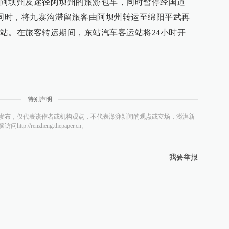
阿坝州及途径阿坝州的旅游包车，同时暂停经国道
；同时，将九寨沟滞留旅客由阿坝州转运至绵阳平武再
站。在旅客转运期间，东站汽车客运站将24小时开
特别声明
发布，仅代表该作者或机构观点，不代表澎湃新闻的观点或立场，澎湃新
/renzheng.thepaper.cn。
我要举报