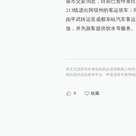
据市交委消息，目前已暂停发往
213线进出阿坝州的客运班车
由平武转运至成都东站汽车客运
放，并为旅客提供饮水等服务。
本文为澎湃号作者或机构在澎湃新闻上传并
闻仅提供信息发布平台。申请澎湃号请用电脑访问http:/
0
收藏