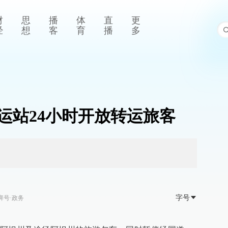
财
思
播
体
直
更
经
想
客
育
播
多
运站24小时开放转运旅客
字号
湃号·政务