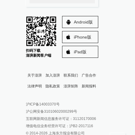
Android版
iPhone版
扫码下载
iPad版
澎湃新闻客户端
关于澎湃
加入澎湃
联系我们
广告合作
法律声明
隐私政策
澎湃矩阵
新闻报料
报料热线: 021-962866
澎湃新闻微博
沪ICP备14003370号
报料邮箱: news@thepaper.cn
澎湃新闻公众号
沪公网安备31010602000299号
澎湃新闻抖音号
互联网新闻信息服务许可证：31120170006
派生万物开放平台
增值电信业务经营许可证：沪B2-2017116
© 2014-
2026
上海东方报业有限公司
IP SHANGHAI