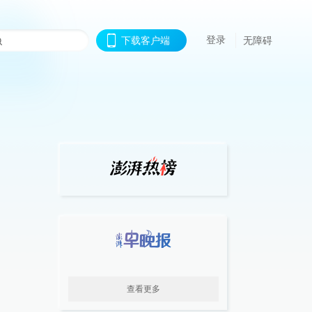
登录
下载客户端
无障碍
查看更多