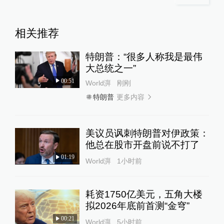
相关推荐
特朗普：“很多人称我是最伟
大总统之一”
00:51
World湃
刚刚
更多内容
特朗普
美议员讽刺特朗普对伊政策：
他总在股市开盘前说不打了
01:19
World湃
1小时前
耗资1750亿美元，五角大楼
拟2026年底前首测“金穹”
00:21
World湃
5小时前