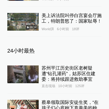
美上诉法院叫停白宫宴会厅施
工，特朗普怒了：国家耻辱！
00:34
World湃
6小时前
18
评
24小时最热
苏州平江历史街区老树疑
遭“钻孔灌药”，姑苏区住建
委：将持续跟进救助事宜
直击现场
10小时前
125
评
蔡皋领取国际安徒生奖，“在
孩子们心底种下真善美的种