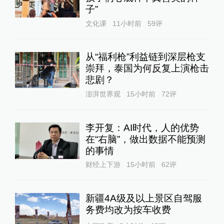
子”
文化课
11小时前
59
评
从“福利枪”利益链到深层枪支
崇拜，泰国为何反复上演枪击
悲剧？
澎湃世界观
15小时前
72
评
李开复：AI时代，人的优势
在“右脑”，做出数据不能预测
的事情
财经上下游
15小时前
62
评
新疆4A级及以上景区自驾服
务费均改为按车收费