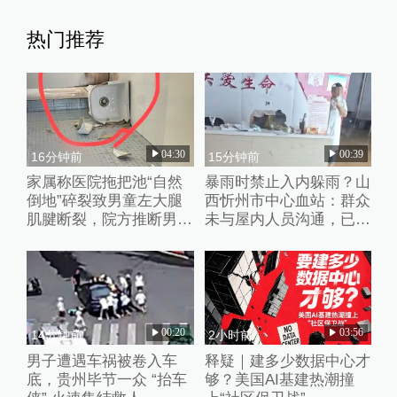
热门推荐
04:30
00:39
16分钟前
15分钟前
家属称医院拖把池“自然
暴雨时禁止入内躲雨？山
倒地”碎裂致男童左大腿
西忻州市中心血站：群众
肌腱断裂，院方推断男童
未与屋内人员沟通，已批
系踩踏池子后重心失衡滑
评教育工作人员
倒
00:20
03:56
14分钟前
2小时前
男子遭遇车祸被卷入车
释疑｜建多少数据中心才
底，贵州毕节一众 “抬车
够？美国AI基建热潮撞