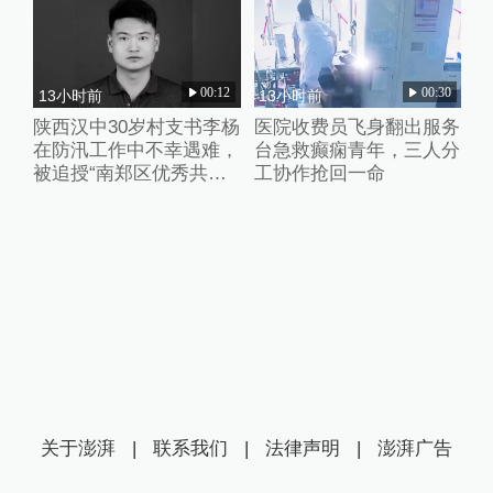
00:12
00:30
13小时前
13小时前
陕西汉中30岁村支书李杨
医院收费员飞身翻出服务
在防汛工作中不幸遇难，
台急救癫痫青年，三人分
被追授“南郑区优秀共产
工协作抢回一命
党员”称号
关于澎湃
|
联系我们
|
法律声明
|
澎湃广告