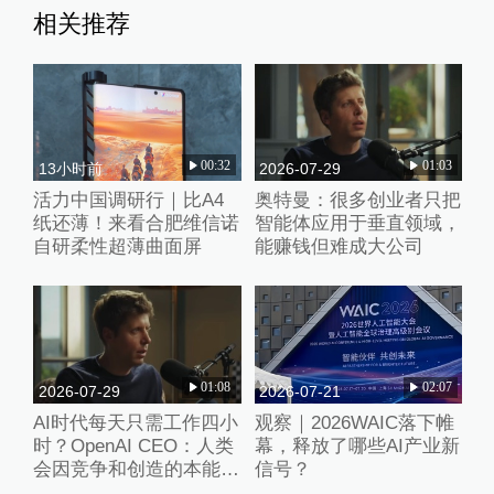
相关推荐
00:32
01:03
13小时前
2026-07-29
活力中国调研行｜比A4
奥特曼：很多创业者只把
纸还薄！来看合肥维信诺
智能体应用于垂直领域，
自研柔性超薄曲面屏
能赚钱但难成大公司
01:08
02:07
2026-07-29
2026-07-21
AI时代每天只需工作四小
观察｜2026WAIC落下帷
时？OpenAI CEO：人类
幕，释放了哪些AI产业新
会因竞争和创造的本能忙
信号？
得不可开交