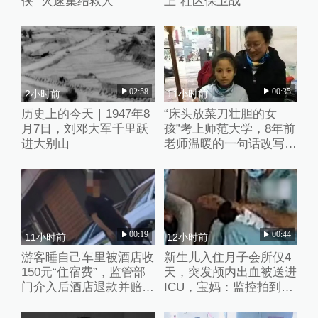
侠” 火速集结救人
上“社区保卫战”
02:58
00:35
2小时前
11小时前
历史上的今天｜1947年8
“床头放菜刀壮胆的女
月7日，刘邓大军千里跃
孩”考上师范大学，8年前
进大别山
老师温暖的一句话改写了
她的人生
00:19
00:44
11小时前
12小时前
游客睡自己车里被酒店收
新生儿入住月子会所仅4
150元“住宿费”，监管部
天，突发颅内出血被送进
门介入后酒店退款并赔偿
ICU，宝妈：监控拍到护
1000元
理人员扇婴儿耳光