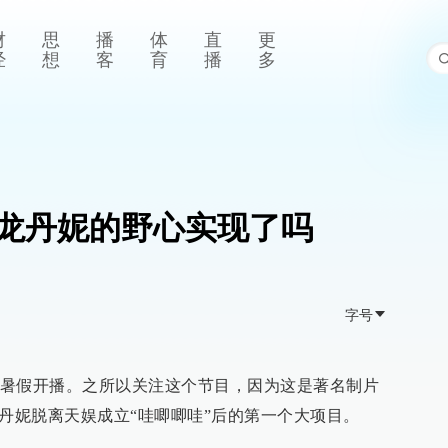
财
思
播
体
直
更
经
想
客
育
播
多
龙丹妮的野心实现了吗
字号
暑假开播。之所以关注这个节目，因为这是著名制片
龙丹妮脱离天娱成立“哇唧唧哇”后的第一个大项目。