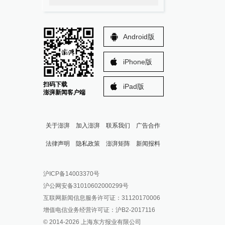
Android版
iPhone版
扫码下载
iPad版
澎湃新闻客户端
关于澎湃
加入澎湃
联系我们
广告合作
法律声明
隐私政策
澎湃矩阵
新闻报料
报料热线: 021-962866
澎湃新闻微博
沪ICP备14003370号
报料邮箱: news@thepaper.cn
澎湃新闻公众号
沪公网安备31010602000299号
澎湃新闻抖音号
互联网新闻信息服务许可证：31120170006
派生万物开放平台
增值电信业务经营许可证：沪B2-2017116
© 2014-
2026
上海东方报业有限公司
IP SHANGHAI