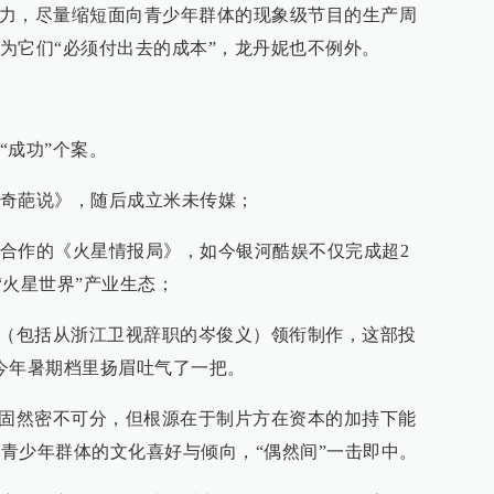
本之力，尽量缩短面向青少年群体的现象级节目的生产周
为它们“必须付出去的成本”，龙丹妮也不例外。
“成功”个案。
奇葩说》，随后成立米未传媒；
合作的《火星情报局》，如今银河酷娱不仅完成超2
“火星世界”产业生态；
队（包括从浙江卫视辞职的岑俊义）领衔制作，这部投
今年暑期档里扬眉吐气了一把。
推固然密不可分，但根源在于制片方在资本的加持下能
岁青少年群体的文化喜好与倾向，“偶然间”一击即中。