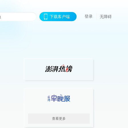
登录
下载客户端
无障碍
查看更多