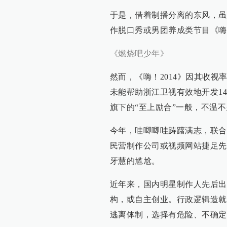
于是，借着制播分离的东风，虽
作脱口秀或男团养成类节目《嗨！
《燃烧吧少年》
然而，《嗨！2014》因其收
未能帮助浙江卫视有效地开发14
旗下的“至上励合”一般，不温
今年，哇唧唧哇踌躇满志，联合
民营制作公司或视频网站捷足先
牙慧的尴尬。
近年来，国内明星制作人先后出
构，或自主创业。行政逻辑造就
逃离体制，选择有危险、不确定