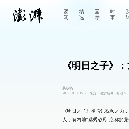
要
精
国
时
闻
选
际
事
《明日之子》：
吴畅畅
2017-08-11 15:36
来源：
澎湃新闻
∙
有戏
>
《明日之子》携腾讯视频之力，
人，有内地“选秀教母”之称的