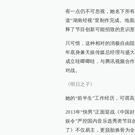
有一点仍不可忽视，她名下所有
道“湖南经视”里制作完成。地
释了节目创新可能招致的意识形
只可惜，这种相对的消极自由阻挡
年底身兼天娱传媒总经理与盛大
成立哇唧唧哇，与腾讯视频合作
对战。
《明日之子》
她的“前半生”工作经历，可谓高
2013年“快男”正面迎战《中
娱令”严控国内音乐选秀类节目
了》不仅易主，更脱胎换骨为全