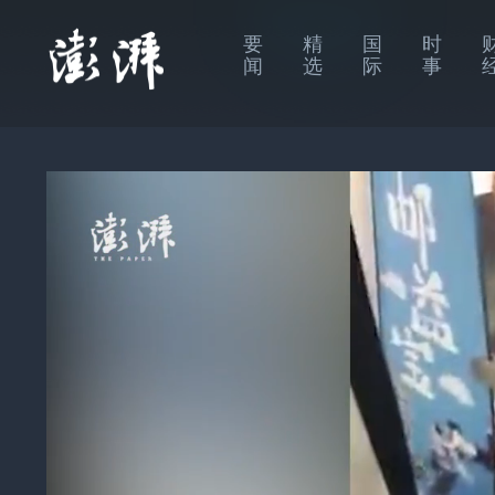
要
精
国
时
闻
选
际
事