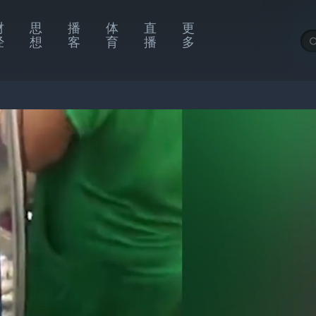
财
思
播
体
直
更
经
想
客
育
播
多