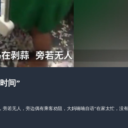
时间”
蒜，旁若无人，旁边偶有乘客劝阻，大妈喃喃自语“在家太忙，没有