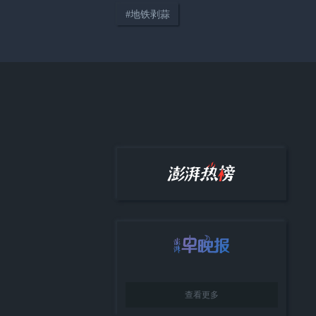
#
地铁剥蒜
04:14
只要在路上，世界便是你的“主
场”
38:12
《顾视》城市人物专访第四期：
高校加持下大零号湾的协同发展
与城市展望
查看更多