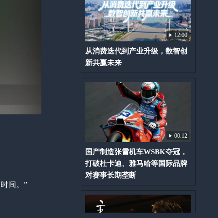
12:00
从消费迭代到产业升级，数智创
新共赢未来
00:12
国产制造张雪机车WSBK夺冠，
打破杜卡迪、雅马哈等国际品牌
对赛事长期垄断
时间。”