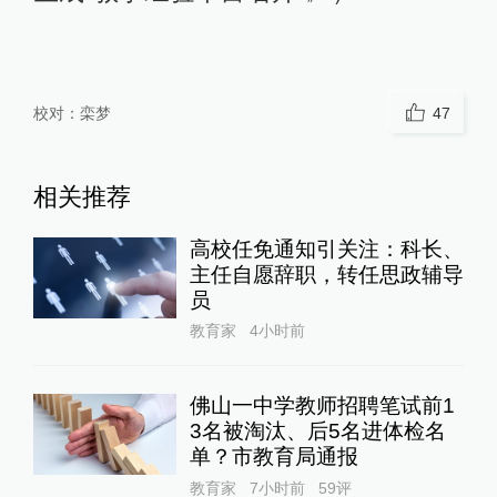
校对：
栾梦
47
相关推荐
高校任免通知引关注：科长、
主任自愿辞职，转任思政辅导
员
教育家
4小时前
佛山一中学教师招聘笔试前1
3名被淘汰、后5名进体检名
单？市教育局通报
教育家
7小时前
59
评