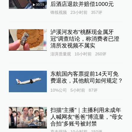
后酒店退款并赔偿1000元
00:19
锋线视频
23小时前
357
评
泸溪河发布“桃酥现金属牙
冠”调查结论，称消费者已澄
清所发视频不属实
澎湃质量观
10小时前
260
评
东航国内客票提前14天可免
费退改，其他航司如何规定？
10%公司
5小时前
87
评
扫描“主播”｜主播利用未成年
人喊网友“爸爸”博流量，“母女
合拍”多账号被封禁
1
直击现场
10小时前
150
评