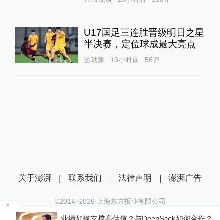
U17国足三连胜晋级明日之星
半决赛，定位球成最大亮点
运动家
13小时前
56
评
关于澎湃
|
联系我们
|
法律声明
|
澎湃广告
©2014~
2026
上海东方报业有限公司
沪ICP证：沪B2-20170116 | 沪ICP备14003370号
业绩如何支撑高估值？与DeepSeek如何合作？