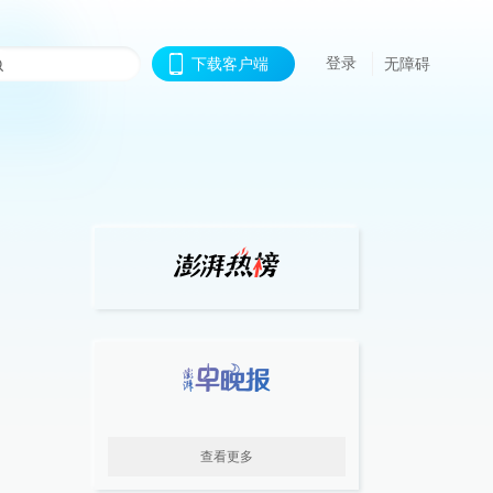
登录
下载客户端
无障碍
查看更多