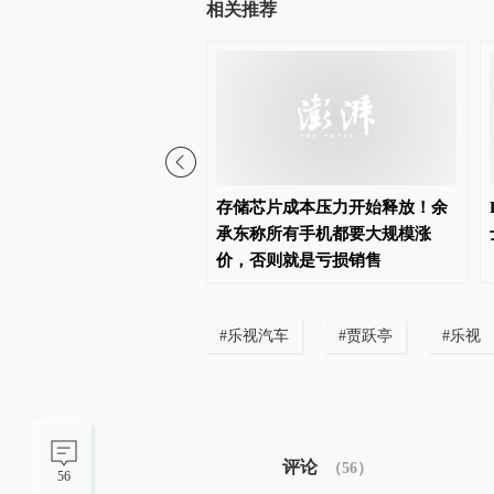
相关推荐
德今年口服减重司美处方
存储芯片成本压力开始释放！余
00万张，上调全年业绩指
承东称所有手机都要大规模涨
价，否则就是亏损销售
#
乐视汽车
#
贾跃亭
#
乐视
评论
（
56
）
56