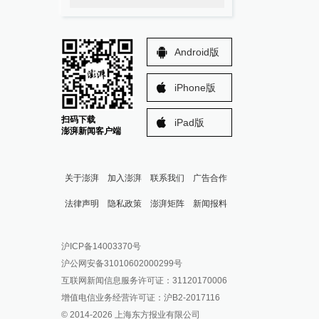
Android版
iPhone版
扫码下载
iPad版
澎湃新闻客户端
关于澎湃
加入澎湃
联系我们
广告合作
法律声明
隐私政策
澎湃矩阵
新闻报料
报料热线: 021-962866
澎湃新闻微博
沪ICP备14003370号
报料邮箱: news@thepaper.cn
澎湃新闻公众号
沪公网安备31010602000299号
澎湃新闻抖音号
互联网新闻信息服务许可证：31120170006
派生万物开放平台
增值电信业务经营许可证：沪B2-2017116
© 2014-
2026
上海东方报业有限公司
IP SHANGHAI