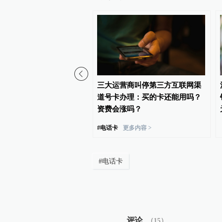
持这3个小习惯，帮你降低
三大运营商叫停第三方互联网渠
风险
道号卡办理：买的卡还能用吗？
资费会涨吗？
#
电话卡
更多内容 >
#
电话卡
评论
（
15
）