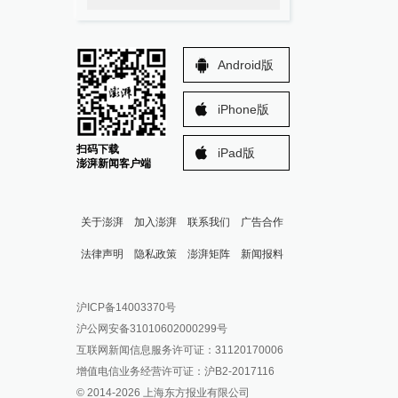
Android版
iPhone版
扫码下载
iPad版
澎湃新闻客户端
关于澎湃
加入澎湃
联系我们
广告合作
法律声明
隐私政策
澎湃矩阵
新闻报料
报料热线: 021-962866
澎湃新闻微博
沪ICP备14003370号
报料邮箱: news@thepaper.cn
澎湃新闻公众号
沪公网安备31010602000299号
澎湃新闻抖音号
互联网新闻信息服务许可证：31120170006
派生万物开放平台
增值电信业务经营许可证：沪B2-2017116
© 2014-
2026
上海东方报业有限公司
IP SHANGHAI