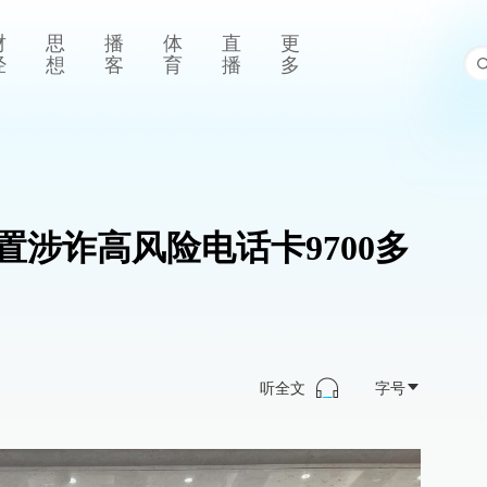
财
思
播
体
直
更
经
想
客
育
播
多
置涉诈高风险电话卡9700多
听全文
字号