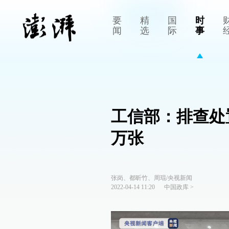
要
精
国
时
闻
选
际
事
工信部：排查处
万张
张岗、都昕竹、周琨/央视新闻
2022-04-14 11:20
中国政库
>