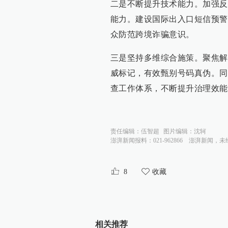
二是不断提升技术能力。加强反
能力。建设国际出入口短信预警
众防范跨境诈骗意识。
三是坚持多维综合施策。聚焦解
威标记，有效甄别号码真伪。同
查工作体系，不断提升治理效能
责任编辑：
伍智超
图片编辑：
沈轲
澎湃新闻报料：021-962866
澎湃新闻，未
8
收藏
相关推荐