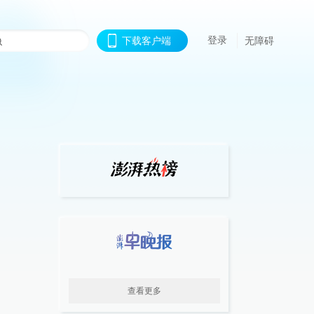
登录
下载客户端
无障碍
查看更多