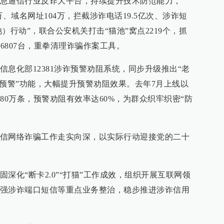
息通信行业反诈大平台，持续提升技术防范能力，
5万、域名网址104万，拦截涉诈电话19.5亿次、涉诈短
池）行动”，联合公安机关打击“猫池”窝点2219个，抓
备6807台，重拳清理诈骗作案工具。
息化部12381涉诈预警劝阻系统，同步升级推出“老
屏预警”功能，大幅提升预警劝阻效果。去年7月上线以
80万条，预警劝阻有效率达60%，为群众织牢织密“防
信网络诈骗工作走实向深，以实际行动迎接党的二十
深化“断卡2.0”“打猫”工作成效，组织开展互联网领
强涉诈端口短信等重点业务整治，稳步推进涉诈信用