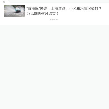
羊羊羊羊也
上海道路、小区积水情况如何？
寻亲之后｜“孩子丢了，
？
王冠冠父亲回忆失子之
才六年。。。。。。
2022-04-15
∙ 未知
BornHater217
**！能不能以后出台个阉割的刑罚
2022-04-15
∙ 未知
猪蹄是我
60年都不为过！就是太轻了，所以纵容
了这帮人的犯罪，出来后，如何保证不
再犯病？
2022-04-15
∙ 北京
展开更多评论