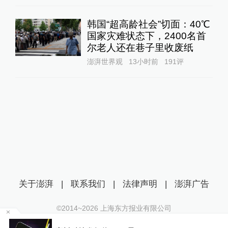
韩国“超高龄社会”切面：40℃
国家灾难状态下，2400名首
尔老人还在巷子里收废纸
澎湃世界观
13小时前
191
评
关于澎湃
|
联系我们
|
法律声明
|
澎湃广告
©2014~
2026
上海东方报业有限公司
沪ICP证：沪B2-20170116 | 沪ICP备14003370号