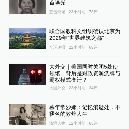
首曝光
直击现场
23小时前
78
评
联合国教科文组织确认北京为
2029年“世界建筑之都”
全球速报
22小时前
69
评
大外交｜美国同时关闭5处使
领馆，背后是财政资源洗牌与
霸权模式变迁？
大国外交
23小时前
34
评
暮年常沙娜：记忆消逝处，不
褪色的敦煌人生
澎湃人物
12小时前
65
评