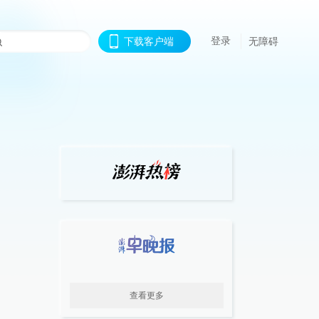
登录
下载客户端
无障碍
查看更多