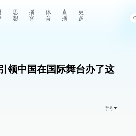
财
思
播
体
直
更
经
想
客
育
播
多
引领中国在国际舞台办了这
字号