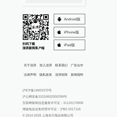
Android版
iPhone版
扫码下载
iPad版
澎湃新闻客户端
关于澎湃
加入澎湃
联系我们
广告合作
法律声明
隐私政策
澎湃矩阵
新闻报料
报料热线: 021-962866
澎湃新闻微博
沪ICP备14003370号
报料邮箱: news@thepaper.cn
澎湃新闻公众号
沪公网安备31010602000299号
澎湃新闻抖音号
互联网新闻信息服务许可证：31120170006
派生万物开放平台
增值电信业务经营许可证：沪B2-2017116
© 2014-
2026
上海东方报业有限公司
IP SHANGHAI