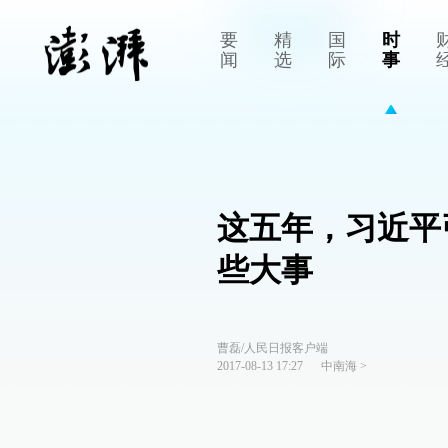
要
精
国
时
闻
选
际
事
这五年，习近平
些大事
曹磊/人民日报客户端
2017-08-13 17:27
中南海
>