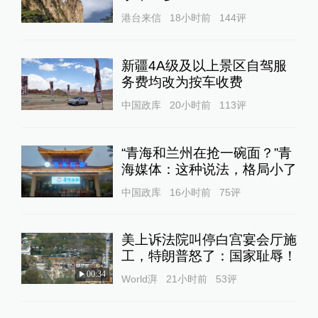
港台来信
18小时前
144
评
新疆4A级及以上景区自驾服
务费均改为按车收费
中国政库
20小时前
113
评
“青海和兰州在抢一碗面？”青
海媒体：这种说法，格局小了
中国政库
16小时前
75
评
美上诉法院叫停白宫宴会厅施
工，特朗普怒了：国家耻辱！
00:34
World湃
21小时前
53
评