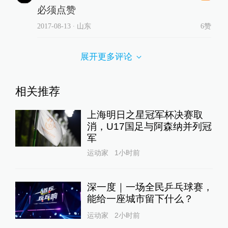
必须点赞
2017-08-13
∙ 山东
6赞
展开更多评论
相关推荐
上海明日之星冠军杯决赛取
消，U17国足与阿森纳并列冠
军
运动家
1小时前
深一度｜一场全民乒乓球赛，
能给一座城市留下什么？
运动家
2小时前