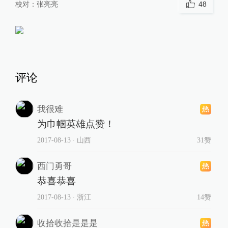
校对：
张亮亮
48
评论
我很难
为巾帼英雄点赞！
2017-08-13
∙ 山西
31赞
西门勇哥
恭喜恭喜
2017-08-13
∙ 浙江
14赞
收拾收拾是是是