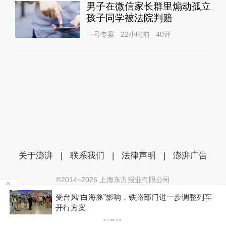
男子在微信家长群里煽动孤立
孩子同学被法院判赔
一号专案
22小时前
40
评
关于澎湃
|
联系我们
|
法律声明
|
澎湃广告
©2014~
2026
上海东方报业有限公司
沪ICP证：沪B2-20170116 | 沪ICP备14003370号
级
受台风“白海豚”影响，铁路部门进一步调整列车
互联网新闻信息服务许可证：31120170006
开行方案
沪公网安备 31010602000299号