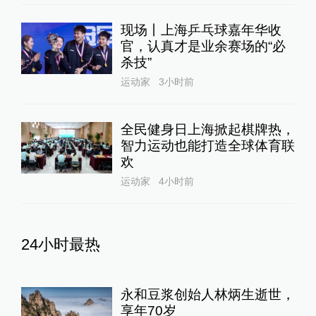
现场丨上海乒乓球嘉年华收
官，认真才是业余赛场的“必
杀技”
运动家
3小时前
全民健身日上海掀起棋牌热，
智力运动也能打造全球体育联
欢
运动家
4小时前
24小时最热
永和豆浆创始人林炳生逝世，
享年70岁