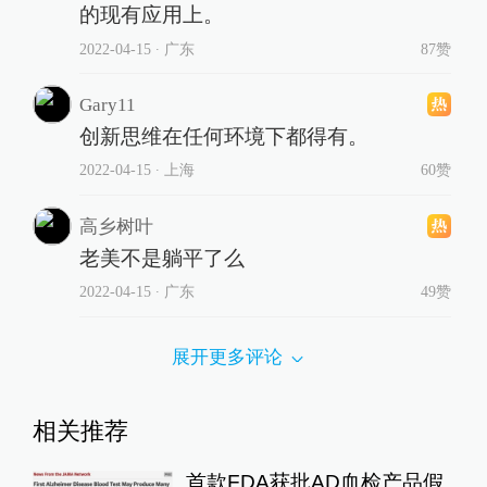
的现有应用上。
2022-04-15
∙ 广东
87赞
Gary11
创新思维在任何环境下都得有。
2022-04-15
∙ 上海
60赞
高乡树叶
老美不是躺平了么
2022-04-15
∙ 广东
49赞
展开更多评论
相关推荐
首款FDA获批AD血检产品假