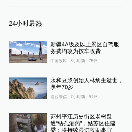
24小时最热
新疆4A级及以上景区自驾服
务费均改为按车收费
中国政库
8小时前
75
评
永和豆浆创始人林炳生逝世，
享年70岁
港台来信
7小时前
91
评
苏州平江历史街区老树疑
遭“钻孔灌药”，姑苏区住建
委：将持续跟进救助事宜