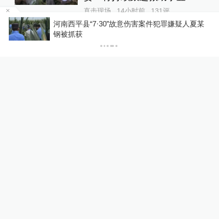
直击现场
14小时前
131
评
河南西平县“7·30”故意伤害案件犯罪嫌疑人夏某
钢被抓获
蔡皋领取国际安徒生奖，“在
孩子们心底种下真善美的种
子”
文化课
15小时前
62
评
李开复：AI时代，人的优势
在“右脑”，做出数据不能预测
的事情
财经上下游
19小时前
69
评
关于澎湃
|
联系我们
|
法律声明
|
澎湃广告