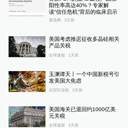
阳性率高达40%？专家解
读“信任危机”背后的临床启示
康迅网
3天前
美国考虑推迟征收多晶硅相关
产品关税
全球速报
1天前
玉渊谭天丨一个中国新税号引
发美国大焦虑
自贸区连线
3天前
美国海关已退回约1000亿美
元关税
全球速报
3天前