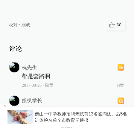
校对：
刘威
60
评论
杭先生
都是套路啊
2017-08-20
∙ 陕西
44赞
娱扒学长
北京新开的喜茶也是
费
佛山一中学教师招聘笔试前13名被淘汰、后5名
2017-08-20
∙ 北京
42赞
进体检名单？市教育局通报