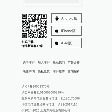
Android版
iPhone版
扫码下载
iPad版
澎湃新闻客户端
关于澎湃
加入澎湃
联系我们
广告合作
法律声明
隐私政策
澎湃矩阵
新闻报料
报料热线: 021-962866
澎湃新闻微博
沪ICP备14003370号
报料邮箱: news@thepaper.cn
澎湃新闻公众号
沪公网安备31010602000299号
澎湃新闻抖音号
互联网新闻信息服务许可证：31120170006
派生万物开放平台
增值电信业务经营许可证：沪B2-2017116
© 2014-
2026
上海东方报业有限公司
IP SHANGHAI