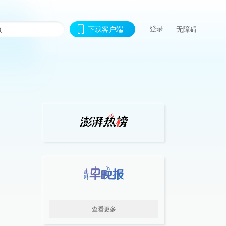
登录
下载客户端
无障碍
查看更多