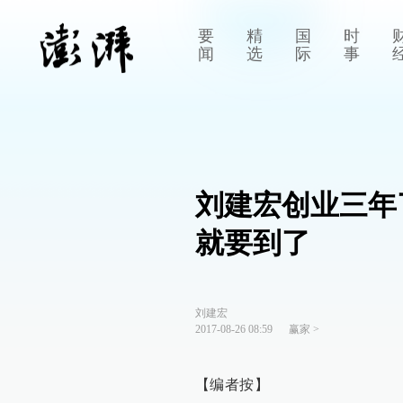
要
精
国
时
闻
选
际
事
刘建宏创业三年
就要到了
刘建宏
2017-08-26 08:59
赢家
>
【编者按】