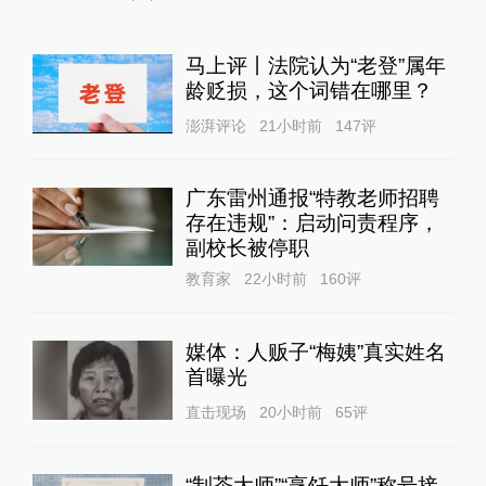
马上评丨法院认为“老登”属年
龄贬损，这个词错在哪里？
澎湃评论
21小时前
147
评
广东雷州通报“特教老师招聘
存在违规”：启动问责程序，
副校长被停职
教育家
22小时前
160
评
媒体：人贩子“梅姨”真实姓名
首曝光
直击现场
20小时前
65
评
“制茶大师”“烹饪大师”称号接