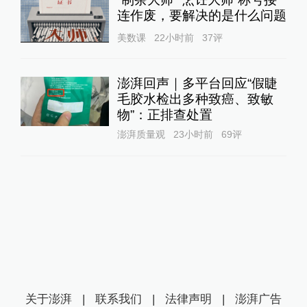
连作废，要解决的是什么问题
美数课
22小时前
37
评
澎湃回声｜多平台回应“假睫
毛胶水检出多种致癌、致敏
物”：正排查处置
澎湃质量观
23小时前
69
评
关于澎湃
|
联系我们
|
法律声明
|
澎湃广告