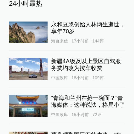
24小时最热
永和豆浆创始人林炳生逝世，
享年70岁
港台来信
17小时前
144
评
新疆4A级及以上景区自驾服
务费均改为按车收费
中国政库
18小时前
109
评
“青海和兰州在抢一碗面？”青
海媒体：这种说法，格局小了
中国政库
15小时前
72
评