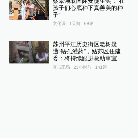
蔡皋领取国际安徒生奖，“在
孩子们心底种下真善美的种
子”
文化课
1天前
69
评
苏州平江历史街区老树疑
遭“钻孔灌药”，姑苏区住建
委：将持续跟进救助事宜
直击现场
23小时前
141
评