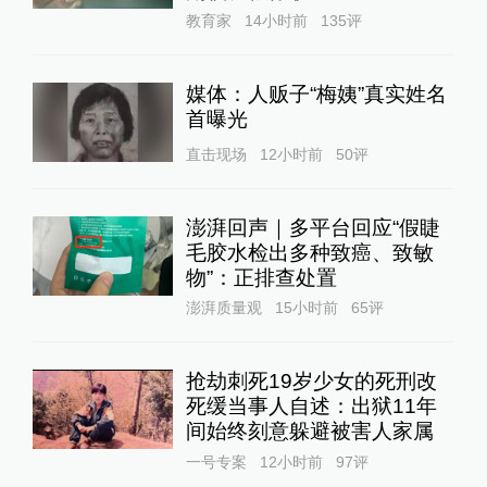
教育家
14小时前
135
评
媒体：人贩子“梅姨”真实姓名
首曝光
直击现场
12小时前
50
评
澎湃回声｜多平台回应“假睫
毛胶水检出多种致癌、致敏
物”：正排查处置
澎湃质量观
15小时前
65
评
抢劫刺死19岁少女的死刑改
死缓当事人自述：出狱11年
间始终刻意躲避被害人家属
一号专案
12小时前
97
评