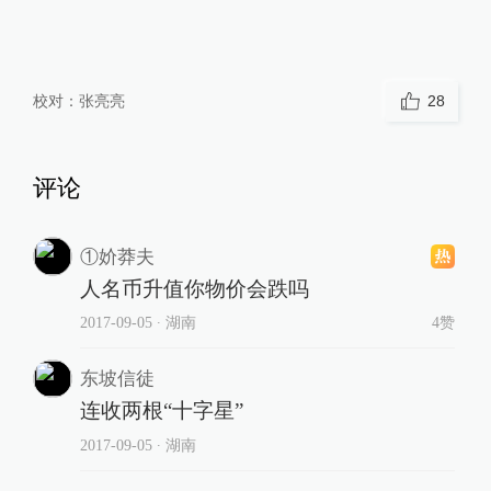
校对：
张亮亮
28
评论
①妎莽夫
人名币升值你物价会跌吗
2017-09-05
∙ 湖南
4赞
东坡信徒
连收两根“十字星”
2017-09-05
∙ 湖南