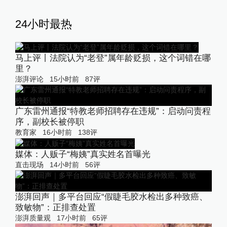
24小时最热
马上评丨法院认为“老登”属年龄贬损，这个词错在哪
里？
澎湃评论
15小时前
87
评
广东雷州通报“特教老师招聘存在违规”：启动问责程
序，副校长被停职
教育家
16小时前
138
评
媒体：人贩子“梅姨”真实姓名首曝光
直击现场
14小时前
56
评
澎湃回声｜多平台回应“假睫毛胶水检出多种致癌、
致敏物”：正排查处置
澎湃质量观
17小时前
65
评