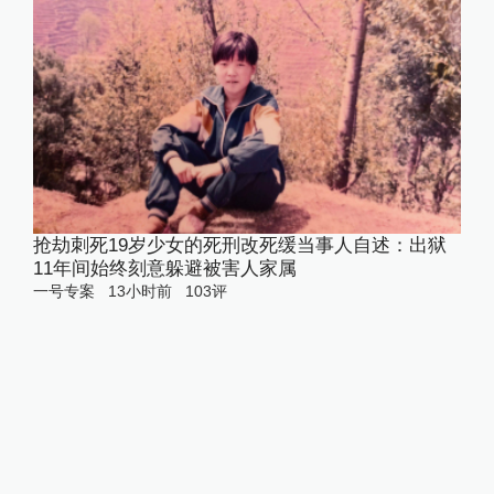
抢劫刺死19岁少女的死刑改死缓当事人自述：出狱
11年间始终刻意躲避被害人家属
一号专案
13小时前
103
评