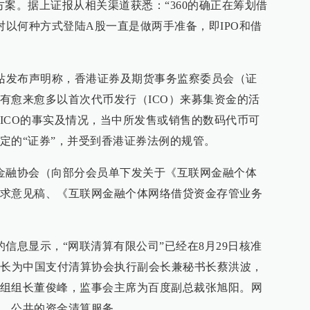
壳方案。据上证报从相关渠道获悉：“360的确正在筹划借
对以何种方式登陆A股一直是做两手准备，即IPO和借
网站发布声明称，香港证券及期货事务监察委员会（证
有愈来愈多以首次代币发行（ICO）来募集资金的活
ICO的事实及情况，当中所发售或销售的数码代币可
定的“证券”，并受到香港证券法例的规管。
金融协会（向部分会员单下发关于《互联网金融个体
求意见稿、《互联网金融个体网络借贷资金存管业务
信息显示，“网联清算有限公司”已经在8月29日核准
事长为中国支付清算协会执行副会长兼秘书长蔡洪波，
组组长董俊峰，监事会主席为百度副总裁张旭阳。网
、公共的资金清算服务。