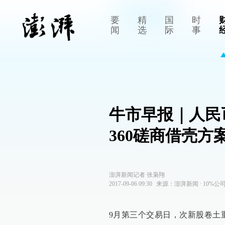
要
精
国
时
闻
选
际
事
牛市早报｜人民
360磋商借壳方
澎湃新闻记者 张枭翔
2017-09-06 09:30
来源：
澎湃新闻
∙
10%公
9月第三个交易日，次新股卷土