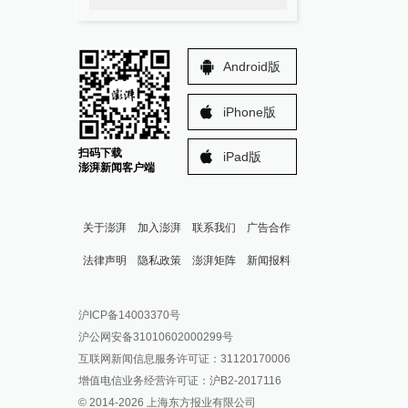
Android版
iPhone版
扫码下载
iPad版
澎湃新闻客户端
关于澎湃
加入澎湃
联系我们
广告合作
法律声明
隐私政策
澎湃矩阵
新闻报料
报料热线: 021-962866
澎湃新闻微博
沪ICP备14003370号
报料邮箱: news@thepaper.cn
澎湃新闻公众号
沪公网安备31010602000299号
澎湃新闻抖音号
互联网新闻信息服务许可证：31120170006
派生万物开放平台
增值电信业务经营许可证：沪B2-2017116
© 2014-
2026
上海东方报业有限公司
IP SHANGHAI