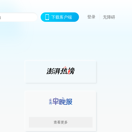
登录
下载客户端
无障碍
查看更多