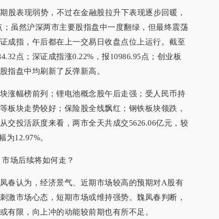
周期股表现弱势，不过在金融股拉升下表现逐步回暖，
82点；虽然沪深两市主要股指盘中一度翻绿，但最终震荡
证成指，午后都在上一交易日收盘点位上运行。截至
4.32点；深证成指涨0.22%，报10986.95点；创业板
。三大股指盘中均刷新了反弹新高。
块涨幅榜前列；锂电池概念股午后走强；受人民币持
等板块走势较好；保险股全线飘红；钢铁板块领跌，
交投活跃度来看，两市全天共成交5626.06亿元，较
为12.97%。
，市场后续将如何走？
凤春认为，经济景气、近期市场较高的预期对A股有
刺激市场心态，短期市场或维持强势。魏凤春判断，
或有限，向上冲的动能较前期也有所不足。