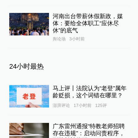
河南出台带薪休假新政，媒
体：要给全体职工“应休尽
休”的底气
舆论场
3小时前
24小时最热
马上评丨法院认为“老登”属年
龄贬损，这个词错在哪里？
澎湃评论
17小时前
125
评
广东雷州通报“特教老师招聘
存在违规”：启动问责程序，