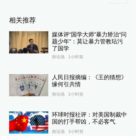
相关推荐
媒体评“国学大师”暴力矫治“问
题少年”：莫让暴力管教玷污
了国学
舆论场
1小时前
人民日报摘编：《王的猜想》
缘何引共情
舆论场
2小时前
环球时报社评：对美国制裁中
国的打手帮凶，不必客气
舆论场
3小时前