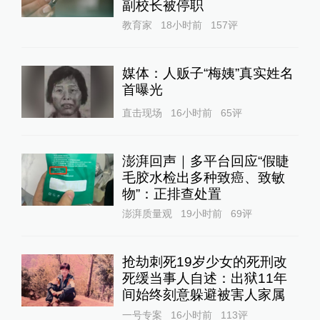
副校长被停职
教育家
18小时前
157
评
媒体：人贩子“梅姨”真实姓名
首曝光
直击现场
16小时前
65
评
澎湃回声｜多平台回应“假睫
毛胶水检出多种致癌、致敏
物”：正排查处置
澎湃质量观
19小时前
69
评
抢劫刺死19岁少女的死刑改
死缓当事人自述：出狱11年
间始终刻意躲避被害人家属
一号专案
16小时前
113
评